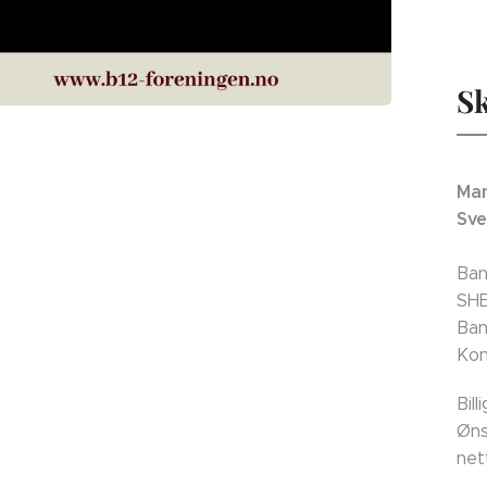
Sk
Man
Sve
Ban
SH
Ban
Kon
Bil
Øns
net