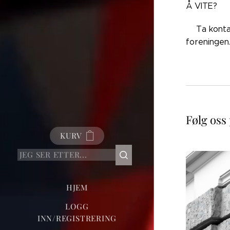
Å VITE?
👉🏼Ta kont
foreningen
Følg oss
KURV
HJEM
LOGG
INN/REGISTRERING