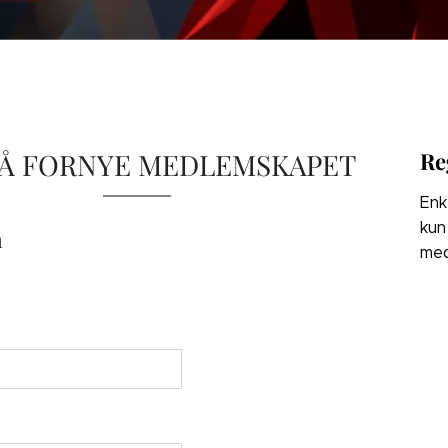
 Å FORNYE MEDLEMSKAPET
Re
Enk
kun
n
med