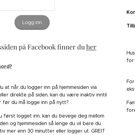
Kon
Logg inn
Til
siden på Facebook finner du
her
Hus
for
sord?
For
du at når du logger inn på hjemmesiden via
eks
ler direkte på siden, kan du være inaktiv inntil
r før du må logge inn på nytt?
Fam
for
du først logget inn, kan du bevege deg mellom
den og hjemmesiden så lenge du vil bare du
ktiv mer enn 30 minutter eller logger ut. GREIT