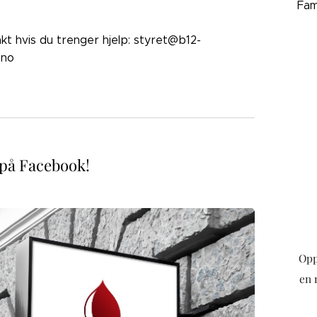
Fam
akt hvis du trenger hjelp: styret@b12-
.no
 på Facebook!
Opp
en 