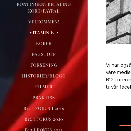
KONTINGENTBETALING
KORT/PAYPAL
VELKOMMEN!
VITAMIN B12
BØKER
FAGSTOFF
FORSKNING
Vi har ogs
våre medle
HISTORIER/BLOGG
B12-forenin
FILMER
til vår fa
PRAKTISK
B12 I FOKUS I 2019
B12 I FOKUS 2020
B12 I FOKUS 2021