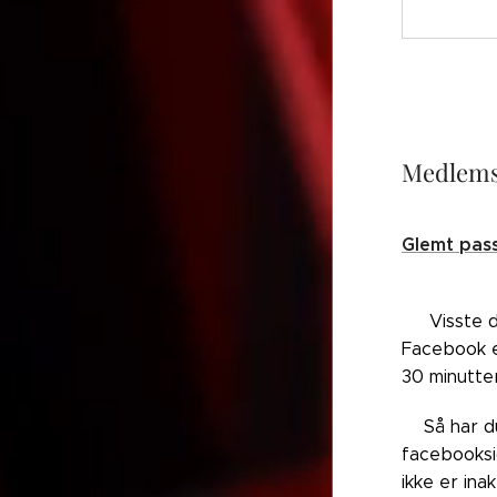
Medlems
Glemt pas
👉🏼Visste 
Facebook el
30 minutte
👉🏼Så har 
facebooksi
ikke er ina