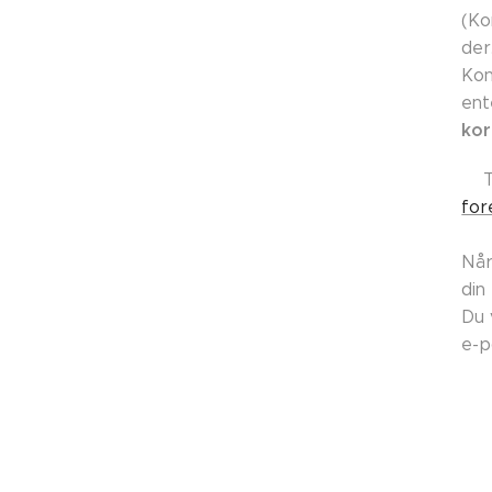
(Ko
der
Kon
ent
kor
👉
for
Når
din
Du 
e-