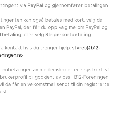
PayPal
ntingent via
og gjennomfører betalingen
.
tingenten kan også betales med kort, velg da
en PayPal, der får du opp valg mellom PayPal og
tbetaling
Stripe-kortbetaling
, eller velg
.
Ta kontakt hvis du trenger hjelp:
styret@b12-
eningen.no
 innbetalingen av medlemskapet er registrert, vil
 brukerprofil bli godkjent av oss i B12-Foreningen.
vil da får en velkomstmail sendt til din registrerte
post.