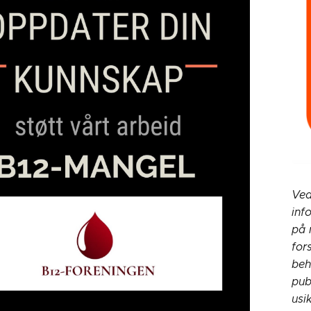
Ved
inf
på 
for
beh
pub
usi