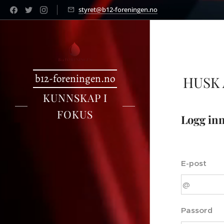
styret@b12-foreningen.no
b12-foreningen.no
HUSK
KUNNSKAP I
FOKUS
Logg in
E-post
Passord