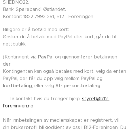
SHEDNO22.
Bank: Sparebank1 Østlandet.
Kontonr: 1822 7992 251, B12 - Foreningen
Billigere er å betale med kort:
Ønsker du å betale med PayPal eller kort, går du til
nettbutikk
PayPal
(Kontingent via
og gjennomfører betalingen
der.
Kontingenten kan også betales med kort, velg da enten
PayPal, der får du opp valg mellom PayPal og
kortbetaling
Stripe-kortbetaling
, eller velg
.
👉🏼Ta kontakt hvis du trenger hjelp:
styret@b12-
foreningen.no
Når innbetalingen av medlemskapet er registrert, vil
din brukerprofil bli godkjent av oss i B12-Foreningen. Du