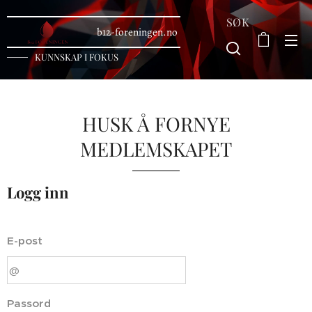
SØK
b12-foreningen.no
KUNNSKAP I FOKUS
HUSK Å FORNYE
MEDLEMSKAPET
Logg inn
E-post
Passord