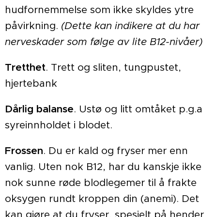
hudfornemmelse som ikke skyldes ytre
påvirkning.
(Dette kan indikere at du har
nerveskader som følge av lite B12-nivåer)
Tretthet
. Trett og sliten, tungpustet,
hjertebank
Dårlig balanse
. Ustø og litt omtåket p.g.a
syreinnholdet i blodet.
Frossen
. Du er kald og fryser mer enn
vanlig. Uten nok B12, har du kanskje ikke
nok sunne røde blodlegemer til å frakte
oksygen rundt kroppen din (anemi). Det
kan gjøre at du fryser, spesielt på hender