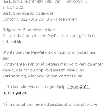
Bank: IBAN: NO19 1822 7992 251 - BIC/SWIFT:
SHEDNO22.
Bank: Sparebank1 Østlandet.
Kontonr: 1822 7992 251, B12 - Foreningen
Billigere er å betale med kort:
Ønsker du å betale med PayPal eller kort, går du til
nettbutikk
PayPal
(Kontingent via
og gjennomfører betalingen
der.
Kontingenten kan også betales med kort, velg da enten
PayPal, der får du opp valg mellom PayPal og
kortbetaling
Stripe-kortbetaling
, eller velg
.
👉🏼Ta kontakt hvis du trenger hjelp:
styret@b12-
foreningen.no
Når innbetalingen av medlemskapet er registrert, vil