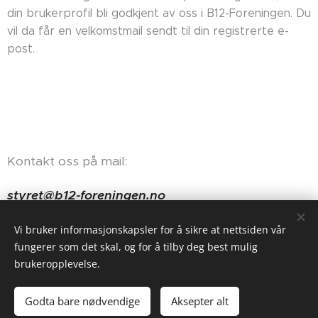
din brukerprofil bli godkjent av oss i B12-Foreningen. Du
vil da får en velkomstmail sendt til din registrerte e-
post.
Kontakt oss på mail:
styret@b12-foreningen.no
Haugerudveien 84, 0674 Oslo
Vi bruker informasjonskapsler for å sikre at nettsiden vår
fungerer som det skal, og for å tilby deg best mulig
brukeropplevelse.
Godta bare nødvendige
Aksepter alt