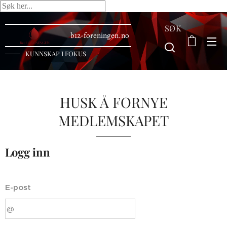
SØK
b12-foreningen.no
KUNNSKAP I FOKUS
HUSK Å FORNYE
MEDLEMSKAPET
Logg inn
E-post