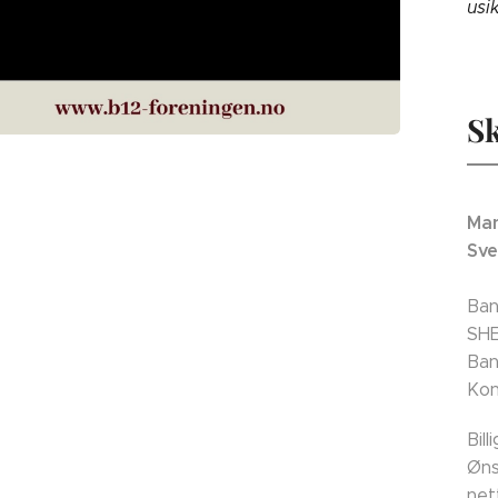
usi
Sk
Man
Sve
Ban
SH
Ban
Kon
Bil
Øns
net