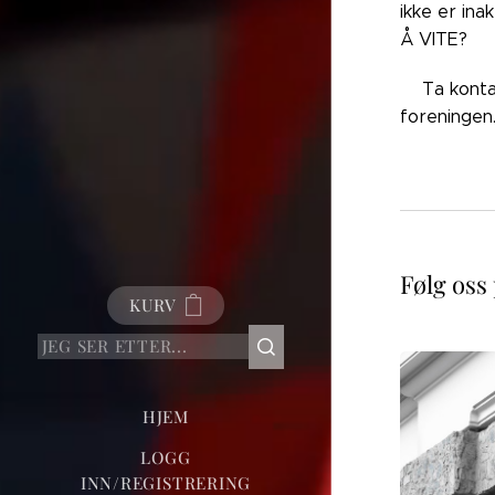
ikke er ina
Å VITE?
👉🏼Ta kont
foreningen
Følg oss
KURV
HJEM
LOGG
INN/REGISTRERING