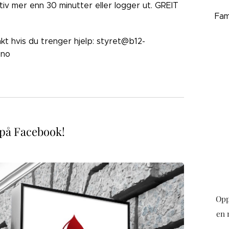
ktiv mer enn 30 minutter eller logger ut. GREIT
Fam
akt hvis du trenger hjelp: styret@b12-
.no
 på Facebook!
Opp
en 