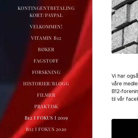
KONTINGENTBETALING
KORT/PAYPAL
VELKOMMEN!
VITAMIN B12
BØKER
FAGSTOFF
FORSKNING
Vi har ogs
HISTORIER/BLOGG
våre medle
B12-forenin
FILMER
til vår fa
PRAKTISK
B12 I FOKUS I 2019
B12 I FOKUS 2020