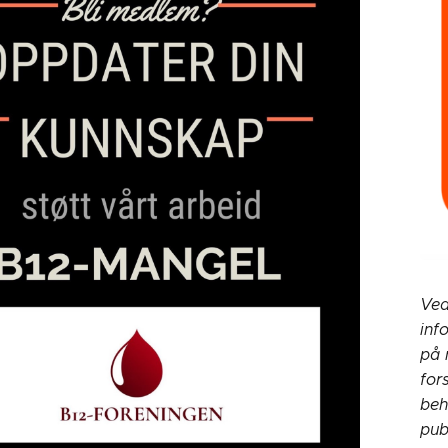
Ved
inf
på 
for
beh
pub