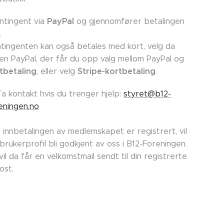
PayPal
ntingent via
og gjennomfører betalingen
.
tingenten kan også betales med kort, velg da
en PayPal, der får du opp valg mellom PayPal og
tbetaling
Stripe-kortbetaling
, eller velg
.
Ta kontakt hvis du trenger hjelp:
styret@b12-
eningen.no
 innbetalingen av medlemskapet er registrert, vil
 brukerprofil bli godkjent av oss i B12-Foreningen.
vil da får en velkomstmail sendt til din registrerte
post.