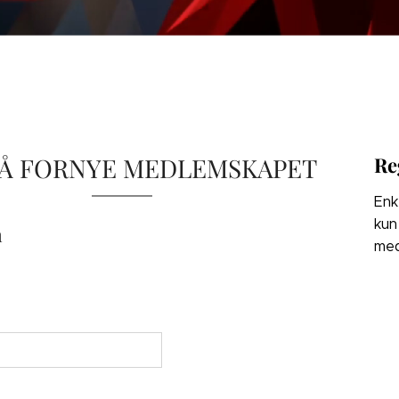
 Å FORNYE MEDLEMSKAPET
Re
Enk
kun
n
med