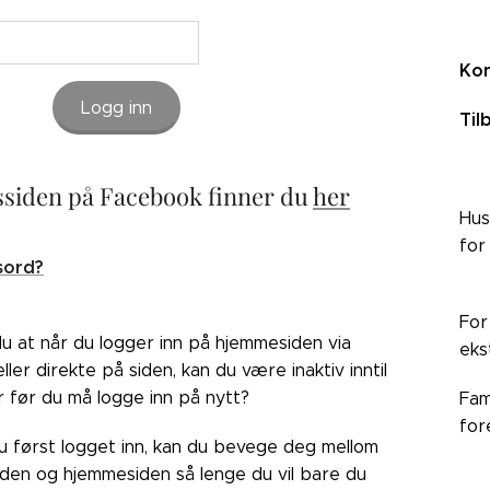
Kon
Logg inn
Til
siden på Facebook finner du
her
Hus
for
sord?
For
du at når du logger inn på hjemmesiden via
eks
ler direkte på siden, kan du være inaktiv inntil
r før du må logge inn på nytt?
Fam
for
du først logget inn, kan du bevege deg mellom
den og hjemmesiden så lenge du vil bare du