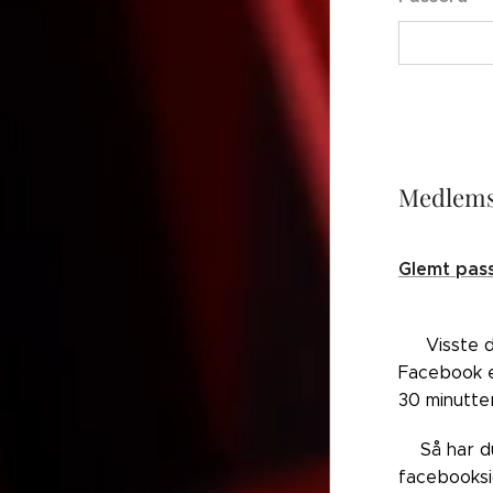
Medlems
Glemt pas
👉🏼Visste 
Facebook el
30 minutte
👉🏼Så har 
facebooksi