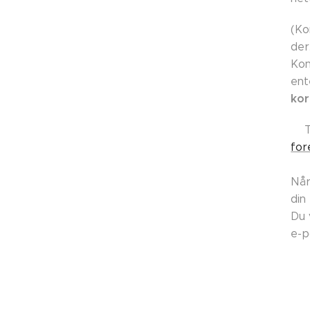
(Ko
der
Kon
ent
kor
👉
for
Når
din
Du 
e-