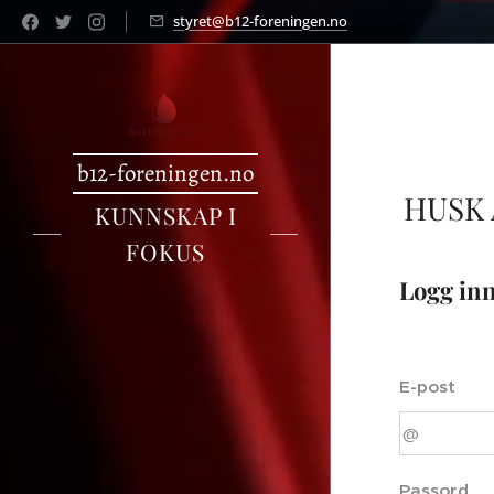
styret@b12-foreningen.no
b12-foreningen.no
HUSK
KUNNSKAP I
FOKUS
Logg in
E-post
Passord