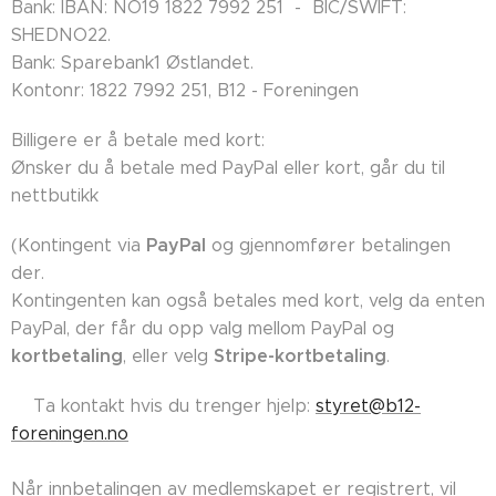
Bank: IBAN: NO19 1822 7992 251 - BIC/SWIFT:
SHEDNO22.
Bank: Sparebank1 Østlandet.
Kontonr: 1822 7992 251, B12 - Foreningen
Billigere er å betale med kort:
Ønsker du å betale med PayPal eller kort, går du til
nettbutikk
PayPal
(Kontingent via
og gjennomfører betalingen
der.
Kontingenten kan også betales med kort, velg da enten
PayPal, der får du opp valg mellom PayPal og
kortbetaling
Stripe-kortbetaling
, eller velg
.
👉🏼Ta kontakt hvis du trenger hjelp:
styret@b12-
foreningen.no
Når innbetalingen av medlemskapet er registrert, vil