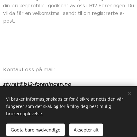
din brukerprofil bli godkjent av oss i B12-Foreningen. Du
vil da får en velkomstmail sendt til din registrerte e-
post.
Kontakt oss på mail:
styret@b12-foreningen.no
Haugerudveien 84, 0674 Oslo
Vi bruker informasjonskapsler for å sikre at nettsiden vår
fungerer som det skal, og for å tilby deg best mulig
brukeropplevelse.
Godta bare nødvendige
Aksepter alt