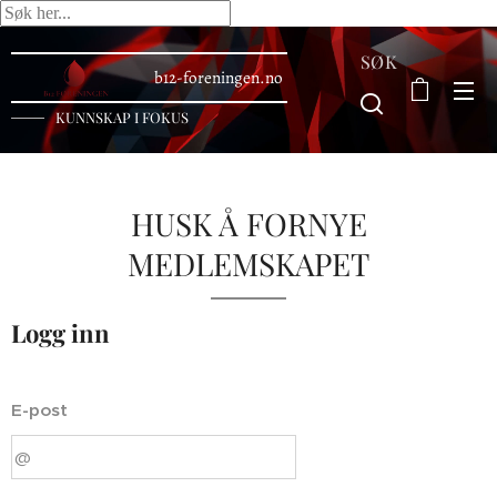
SØK
b12-foreningen.no
KUNNSKAP I FOKUS
HUSK Å FORNYE
MEDLEMSKAPET
Logg inn
E-post