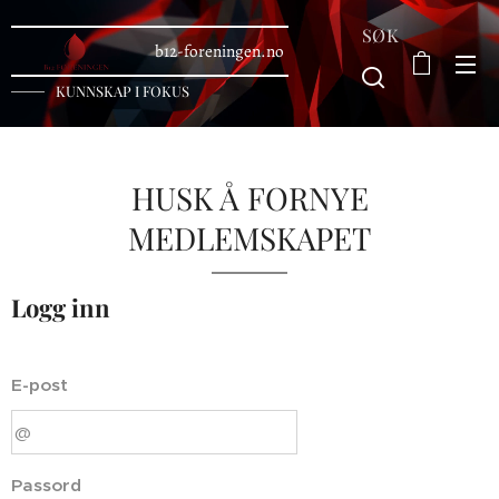
SØK
b12-foreningen.no
KUNNSKAP I FOKUS
HUSK Å FORNYE
MEDLEMSKAPET
Logg inn
E-post
Passord