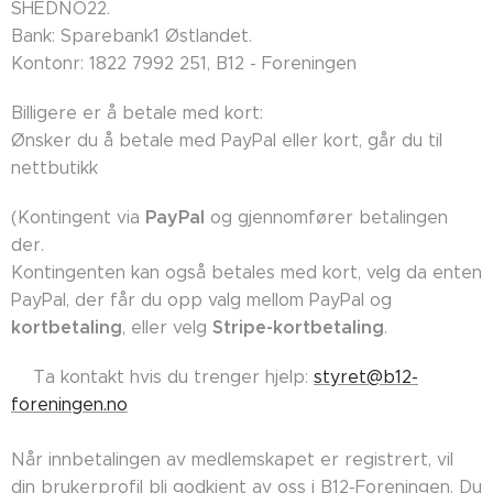
SHEDNO22.
Bank: Sparebank1 Østlandet.
Kontonr: 1822 7992 251, B12 - Foreningen
Billigere er å betale med kort:
Ønsker du å betale med PayPal eller kort, går du til
nettbutikk
PayPal
(Kontingent via
og gjennomfører betalingen
der.
Kontingenten kan også betales med kort, velg da enten
PayPal, der får du opp valg mellom PayPal og
kortbetaling
Stripe-kortbetaling
, eller velg
.
👉🏼Ta kontakt hvis du trenger hjelp:
styret@b12-
foreningen.no
Når innbetalingen av medlemskapet er registrert, vil
din brukerprofil bli godkjent av oss i B12-Foreningen. Du