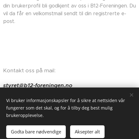
din brukerprofil bli godkjent av oss i B12-Foreningen. Du
vil da får en velkomstmail sendt til din registrerte e-
post.
Kontakt oss på mail:
styret@b12-foreningen.no
Haugerudveien 84, 0674 Oslo
Vi bruker informasjonskapsler for å sikre at nettsiden vår
fungerer som det skal, og for å tilby deg best mulig
brukeropplevelse.
Godta bare nødvendige
Aksepter alt