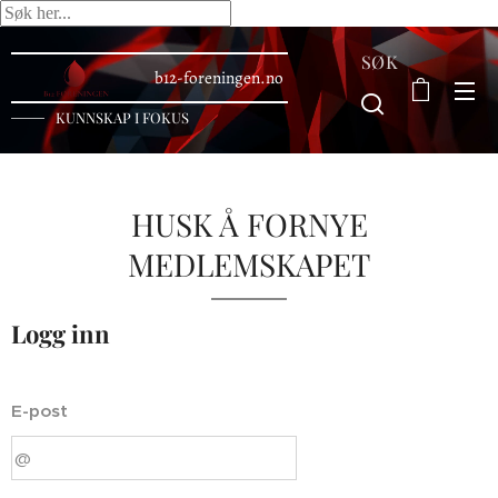
SØK
b12-foreningen.no
KUNNSKAP I FOKUS
HUSK Å FORNYE
MEDLEMSKAPET
Logg inn
E-post