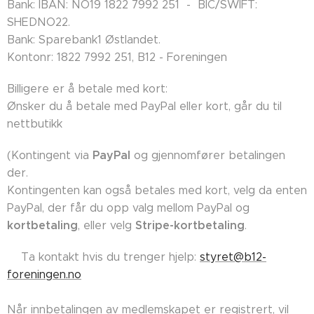
Bank: IBAN: NO19 1822 7992 251 - BIC/SWIFT:
SHEDNO22.
Bank: Sparebank1 Østlandet.
Kontonr: 1822 7992 251, B12 - Foreningen
Billigere er å betale med kort:
Ønsker du å betale med PayPal eller kort, går du til
nettbutikk
PayPal
(Kontingent via
og gjennomfører betalingen
der.
Kontingenten kan også betales med kort, velg da enten
PayPal, der får du opp valg mellom PayPal og
kortbetaling
Stripe-kortbetaling
, eller velg
.
👉🏼Ta kontakt hvis du trenger hjelp:
styret@b12-
foreningen.no
Når innbetalingen av medlemskapet er registrert, vil