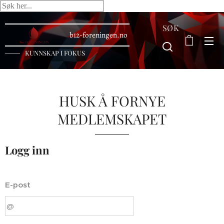
SØK
b12-foreningen.no
KUNNSKAP I FOKUS
HUSK Å FORNYE
MEDLEMSKAPET
Logg inn
E-post