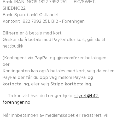
Bank: IBAN: NO19 1822 7992 251 - BIC/SWIFT:
SHEDNO22.
Bank: Sparebank1 Østlandet.
Kontonr: 1822 7992 251, B12 - Foreningen
Billigere er å betale med kort:
Ønsker du å betale med PayPal eller kort, går du til
nettbutikk
PayPal
(Kontingent via
og gjennomfører betalingen
der.
Kontingenten kan også betales med kort, velg da enten
PayPal, der får du opp valg mellom PayPal og
kortbetaling
Stripe-kortbetaling
, eller velg
.
👉🏼Ta kontakt hvis du trenger hjelp:
styret@b12-
foreningen.no
Når innbetalingen av medlemskapet er registrert, vil