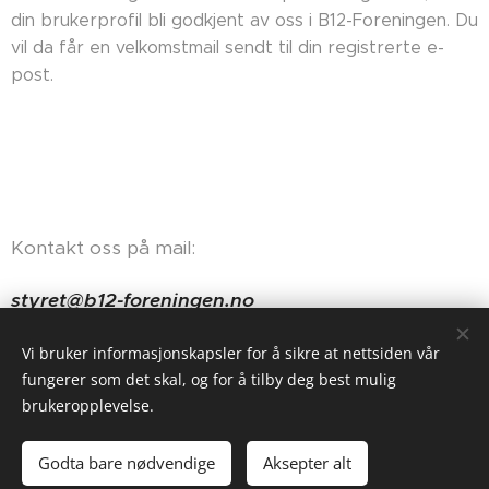
din brukerprofil bli godkjent av oss i B12-Foreningen. Du
vil da får en velkomstmail sendt til din registrerte e-
post.
Kontakt oss på mail:
styret@b12-foreningen.no
Haugerudveien 84, 0674 Oslo
Vi bruker informasjonskapsler for å sikre at nettsiden vår
fungerer som det skal, og for å tilby deg best mulig
brukeropplevelse.
Godta bare nødvendige
Aksepter alt