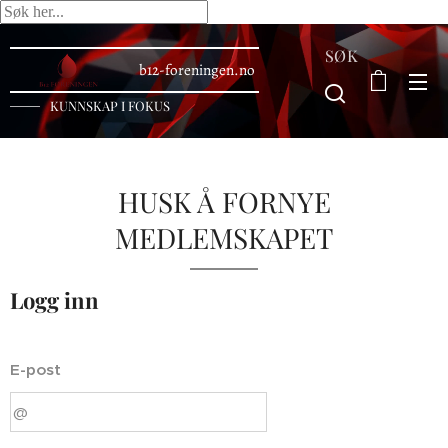
SØK
b12-foreningen.no
KUNNSKAP I FOKUS
HUSK Å FORNYE
MEDLEMSKAPET
Logg inn
E-post