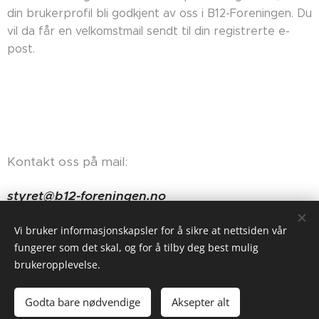
din brukerprofil bli godkjent av oss i B12-Foreningen. Du
vil da får en velkomstmail sendt til din registrerte e-
post.
Kontakt oss på mail:
styret@b12-foreningen.no
Haugerudveien 84, 0674 Oslo
Vi bruker informasjonskapsler for å sikre at nettsiden vår
fungerer som det skal, og for å tilby deg best mulig
brukeropplevelse.
Godta bare nødvendige
Aksepter alt