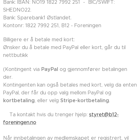
Bank: IBAN: NO19 1822 7992 251 - BIC/SWIFT:
SHEDNO22.
Bank: Sparebank1 Østlandet.
Kontonr: 1822 7992 251, B12 - Foreningen
Billigere er å betale med kort:
Ønsker du å betale med PayPal eller kort, går du til
nettbutikk
PayPal
(Kontingent via
og gjennomfører betalingen
der.
Kontingenten kan også betales med kort, velg da enten
PayPal, der får du opp valg mellom PayPal og
kortbetaling
Stripe-kortbetaling
, eller velg
.
👉🏼Ta kontakt hvis du trenger hjelp:
styret@b12-
foreningen.no
Når innbetalingen av medlemskapet er registrert, vil