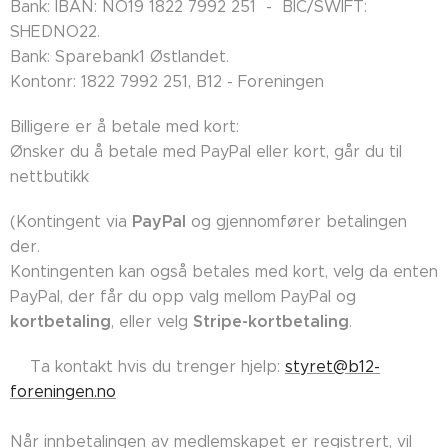
Bank: IBAN: NO19 1822 7992 251 - BIC/SWIFT:
SHEDNO22.
Bank: Sparebank1 Østlandet.
Kontonr: 1822 7992 251, B12 - Foreningen
Billigere er å betale med kort:
Ønsker du å betale med PayPal eller kort, går du til
nettbutikk
PayPal
(Kontingent via
og gjennomfører betalingen
der.
Kontingenten kan også betales med kort, velg da enten
PayPal, der får du opp valg mellom PayPal og
kortbetaling
Stripe-kortbetaling
, eller velg
.
👉🏼Ta kontakt hvis du trenger hjelp:
styret@b12-
foreningen.no
Når innbetalingen av medlemskapet er registrert, vil