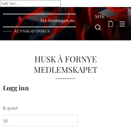
SØK
b12-foreningen.no
KUNNSKAP I FOKUS
HUSK Å FORNYE
MEDLEMSKAPET
Logg inn
E-post