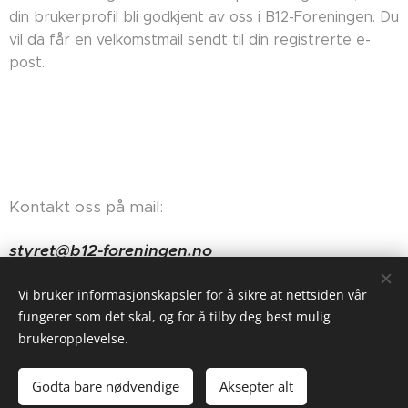
din brukerprofil bli godkjent av oss i B12-Foreningen. Du
vil da får en velkomstmail sendt til din registrerte e-
post.
Kontakt oss på mail:
styret@b12-foreningen.no
Haugerudveien 84, 0674 Oslo
Vi bruker informasjonskapsler for å sikre at nettsiden vår
fungerer som det skal, og for å tilby deg best mulig
brukeropplevelse.
Godta bare nødvendige
Aksepter alt