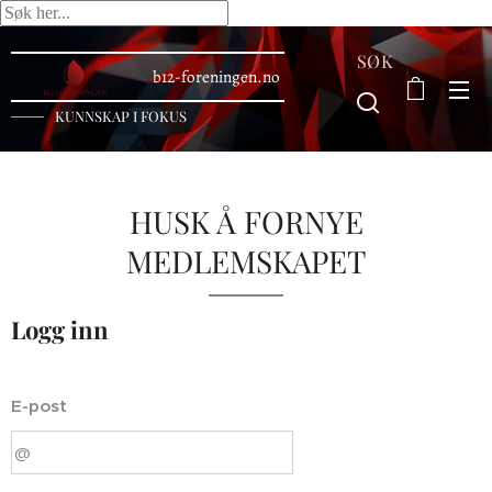
SØK
b12-foreningen.no
KUNNSKAP I FOKUS
HUSK Å FORNYE
MEDLEMSKAPET
Logg inn
E-post