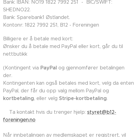
Bank: IBAN: NO19 1822 7992 251 - BIC/SWIFT:
SHEDNO22.
Bank: Sparebank1 Østlandet.
Kontonr: 1822 7992 251, B12 - Foreningen
Billigere er å betale med kort:
Ønsker du å betale med PayPal eller kort, går du til
nettbutikk
PayPal
(Kontingent via
og gjennomfører betalingen
der.
Kontingenten kan også betales med kort, velg da enten
PayPal, der får du opp valg mellom PayPal og
kortbetaling
Stripe-kortbetaling
, eller velg
.
👉🏼Ta kontakt hvis du trenger hjelp:
styret@b12-
foreningen.no
Når innbetalingen av medlemskapet er registrert, vil