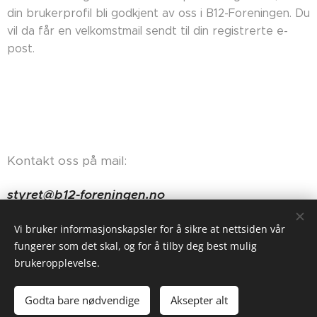
din brukerprofil bli godkjent av oss i B12-Foreningen. Du
vil da får en velkomstmail sendt til din registrerte e-
post.
Kontakt oss på mail:
styret@b12-foreningen.no
Haugerudveien 84, 0674 Oslo
Vi bruker informasjonskapsler for å sikre at nettsiden vår
fungerer som det skal, og for å tilby deg best mulig
brukeropplevelse.
Godta bare nødvendige
Aksepter alt