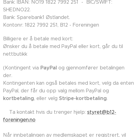
Bank: IBAN: NO19 1822 7992 251 - BIC/SWIFT:
SHEDNO22.
Bank: Sparebank1 Østlandet.
Kontonr: 1822 7992 251, B12 - Foreningen
Billigere er å betale med kort:
Ønsker du å betale med PayPal eller kort, går du til
nettbutikk
PayPal
(Kontingent via
og gjennomfører betalingen
der.
Kontingenten kan også betales med kort, velg da enten
PayPal, der får du opp valg mellom PayPal og
kortbetaling
Stripe-kortbetaling
, eller velg
.
👉🏼Ta kontakt hvis du trenger hjelp:
styret@b12-
foreningen.no
Når innbetalingen av medlemskapet er registrert, vil