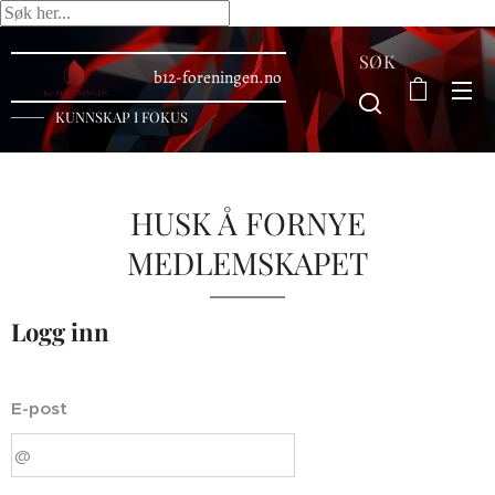
SØK
b12-foreningen.no
KUNNSKAP I FOKUS
HUSK Å FORNYE
MEDLEMSKAPET
Logg inn
E-post