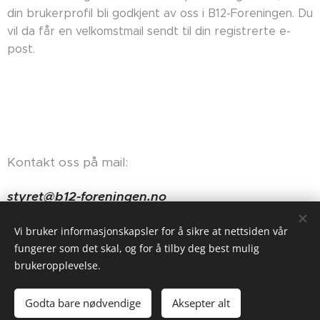
din brukerprofil bli godkjent av oss i B12-Foreningen. Du
vil da får en velkomstmail sendt til din registrerte e-
post.
Kontakt oss på mail:
styret@b12-foreningen.no
Haugerudveien 84, 0674 Oslo
Vi bruker informasjonskapsler for å sikre at nettsiden vår
fungerer som det skal, og for å tilby deg best mulig
brukeropplevelse.
Godta bare nødvendige
Aksepter alt