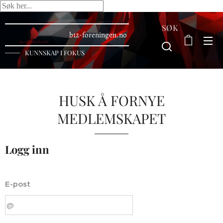
SØK
b12-foreningen.no
KUNNSKAP I FOKUS
HUSK Å FORNYE
MEDLEMSKAPET
Logg inn
E-post