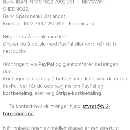
Bank: IBAN: NO19 1822 7992 251 - BIC/SWIFT:
SHEDNO22.
Bank: Sparebank1 Østlandet.
Kontonr: 1822 7992 251, B12 - Foreningen
Billigere er å betale med kort:
Ønsker du å betale med PayPal eller kort, går du til
nettbutikk
PayPal
(Kontingent via
og gjennomfører betalingen
der.
Kontingenten kan også betales med kort, velg da enten
PayPal, der får du opp valg mellom PayPal og
kortbetaling
Stripe-kortbetaling
, eller velg
.
👉🏼Ta kontakt hvis du trenger hjelp:
styret@b12-
foreningen.no
Når innbetalingen av medlemskapet er registrert, vil