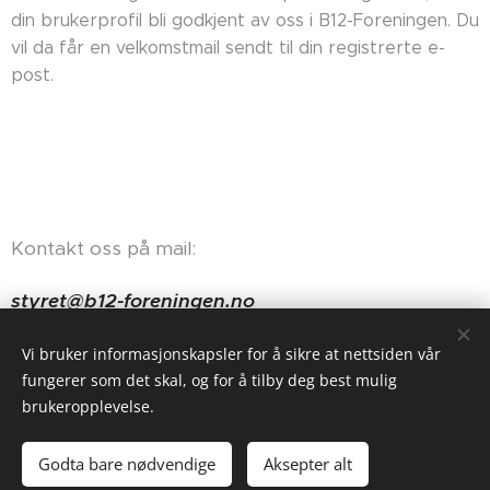
din brukerprofil bli godkjent av oss i B12-Foreningen. Du
vil da får en velkomstmail sendt til din registrerte e-
post.
Kontakt oss på mail:
styret@b12-foreningen.no
Haugerudveien 84, 0674 Oslo
Vi bruker informasjonskapsler for å sikre at nettsiden vår
fungerer som det skal, og for å tilby deg best mulig
brukeropplevelse.
Godta bare nødvendige
Aksepter alt