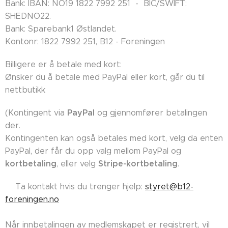
Bank: IBAN: NO19 1822 7992 251 - BIC/SWIFT:
SHEDNO22.
Bank: Sparebank1 Østlandet.
Kontonr: 1822 7992 251, B12 - Foreningen
Billigere er å betale med kort:
Ønsker du å betale med PayPal eller kort, går du til
nettbutikk
PayPal
(Kontingent via
og gjennomfører betalingen
der.
Kontingenten kan også betales med kort, velg da enten
PayPal, der får du opp valg mellom PayPal og
kortbetaling
Stripe-kortbetaling
, eller velg
.
👉🏼Ta kontakt hvis du trenger hjelp:
styret@b12-
foreningen.no
Når innbetalingen av medlemskapet er registrert, vil