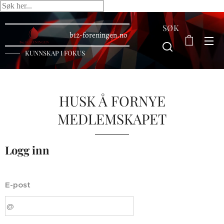
SØK
b12-foreningen.no
KUNNSKAP I FOKUS
HUSK Å FORNYE
MEDLEMSKAPET
Logg inn
E-post