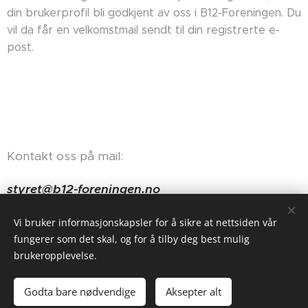
din brukerprofil bli godkjent av oss i B12-Foreningen. Du
vil da får en velkomstmail sendt til din registrerte e-
post.
Kontakt oss på mail:
styret@b12-foreningen.no
Haugerudveien 84, 0674 Oslo
Vi bruker informasjonskapsler for å sikre at nettsiden vår
fungerer som det skal, og for å tilby deg best mulig
brukeropplevelse.
Godta bare nødvendige
Aksepter alt