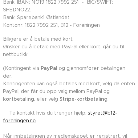
Bank: IBAN: NO19 1822 7992 251 - BIC/SWIFT:
SHEDNO22.
Bank: Sparebank1 Østlandet.
Kontonr: 1822 7992 251, B12 - Foreningen
Billigere er å betale med kort:
Ønsker du å betale med PayPal eller kort, går du til
nettbutikk
PayPal
(Kontingent via
og gjennomfører betalingen
der.
Kontingenten kan også betales med kort, velg da enten
PayPal, der får du opp valg mellom PayPal og
kortbetaling
Stripe-kortbetaling
, eller velg
.
👉🏼Ta kontakt hvis du trenger hjelp:
styret@b12-
foreningen.no
Når innbetalingen av medlemskapet er registrert, vil