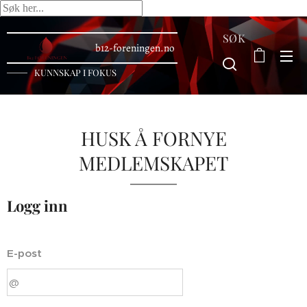
SØK
b12-foreningen.no
KUNNSKAP I FOKUS
HUSK Å FORNYE
MEDLEMSKAPET
Logg inn
E-post