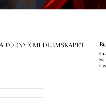
 Å FORNYE MEDLEMSKAPET
Re
Enk
kun
n
med