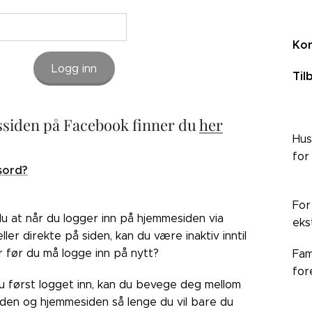
Kon
Logg inn
Til
siden på Facebook finner du
her
Hus
for
sord?
For
du at når du logger inn på hjemmesiden via
eks
ler direkte på siden, kan du være inaktiv inntil
r før du må logge inn på nytt?
Fam
for
du først logget inn, kan du bevege deg mellom
den og hjemmesiden så lenge du vil bare du