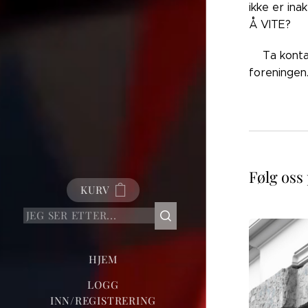
ikke er ina
Å VITE?
👉🏼Ta kont
foreningen
Følg oss
KURV
HJEM
LOGG
INN/REGISTRERING