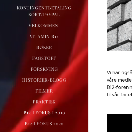
KONTINGENTBETALING
KORT/PAYPAL
VELKOMMEN!
VITAMIN B12
BØKER
FAGSTOFF
FORSKNING
Vi har ogs
HISTORIER/BLOGG
våre medle
B12-forenin
FILMER
til vår fa
PRAKTISK
B12 I FOKUS I 2019
B12 I FOKUS 2020