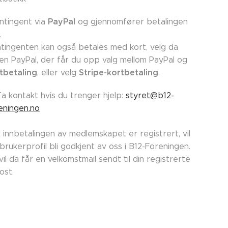
PayPal
ntingent via
og gjennomfører betalingen
.
tingenten kan også betales med kort, velg da
en PayPal, der får du opp valg mellom PayPal og
tbetaling
Stripe-kortbetaling
, eller velg
.
Ta kontakt hvis du trenger hjelp:
styret@b12-
eningen.no
 innbetalingen av medlemskapet er registrert, vil
 brukerprofil bli godkjent av oss i B12-Foreningen.
vil da får en velkomstmail sendt til din registrerte
post.