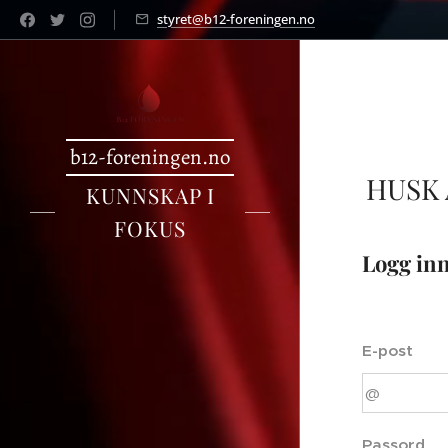
styret@b12-foreningen.no
b12-foreningen.no
HUSK
KUNNSKAP I
FOKUS
Logg in
E-post
Passord