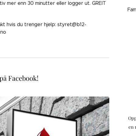
ktiv mer enn 30 minutter eller logger ut. GREIT
Fam
akt hvis du trenger hjelp: styret@b12-
.no
 på Facebook!
Opp
en 