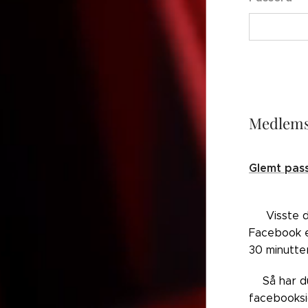
Medlems
Glemt pas
👉🏼Visste 
Facebook el
30 minutte
👉🏼Så har 
facebooksi