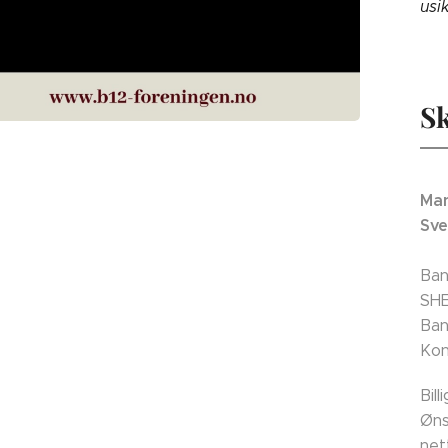
usi
Sk
Man
Sve
Ban
SH
Ban
Kon
Bil
Øns
net