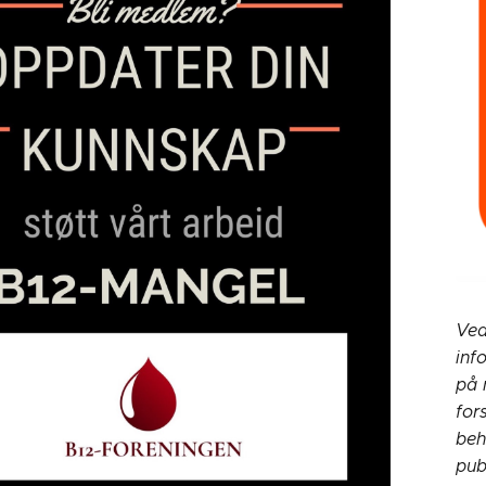
Ved
inf
på 
for
beh
pub