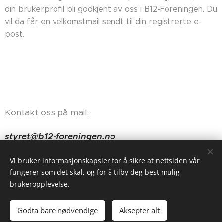
din brukerprofil bli godkjent av oss i B12-Foreningen. Du
vil da får en velkomstmail sendt til din registrerte e-
post.
Kontakt oss på mail:
styret@b12-foreningen.no
Haugerudveien 84, 0674 Oslo
Vi bruker informasjonskapsler for å sikre at nettsiden vår
fungerer som det skal, og for å tilby deg best mulig
brukeropplevelse.
Godta bare nødvendige
Aksepter alt