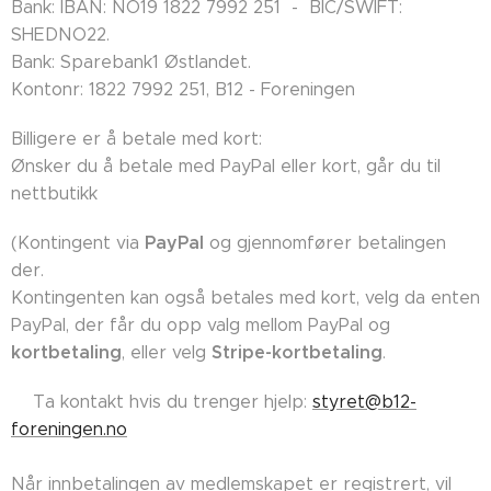
Bank: IBAN: NO19 1822 7992 251 - BIC/SWIFT:
SHEDNO22.
Bank: Sparebank1 Østlandet.
Kontonr: 1822 7992 251, B12 - Foreningen
Billigere er å betale med kort:
Ønsker du å betale med PayPal eller kort, går du til
nettbutikk
PayPal
(Kontingent via
og gjennomfører betalingen
der.
Kontingenten kan også betales med kort, velg da enten
PayPal, der får du opp valg mellom PayPal og
kortbetaling
Stripe-kortbetaling
, eller velg
.
👉🏼Ta kontakt hvis du trenger hjelp:
styret@b12-
foreningen.no
Når innbetalingen av medlemskapet er registrert, vil