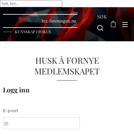
SØK
b12-foreningen.no
KUNNSKAP I FOKUS
HUSK Å FORNYE
MEDLEMSKAPET
Logg inn
E-post