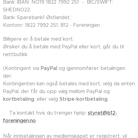
Bank: IBAN: NO19 1822 7992 251 - BIC/SWIFT:
SHEDNO22.
Bank: Sparebank1 Østlandet.
Kontonr: 1822 7992 251, B12 - Foreningen
Billigere er å betale med kort:
Ønsker du å betale med PayPal eller kort, går du til
nettbutikk
PayPal
(Kontingent via
og gjennomfører betalingen
der.
Kontingenten kan også betales med kort, velg da enten
PayPal, der får du opp valg mellom PayPal og
kortbetaling
Stripe-kortbetaling
, eller velg
.
👉🏼Ta kontakt hvis du trenger hjelp:
styret@b12-
foreningen.no
Når innbetalingen av medlemskapet er registrert, vil