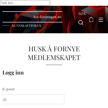
SØK
b12-foreningen.no
KUNNSKAP I FOKUS
HUSK Å FORNYE
MEDLEMSKAPET
Logg inn
E-post