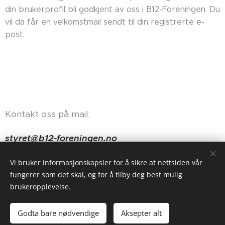
din brukerprofil bli godkjent av oss i B12-Foreningen. Du
vil da får en velkomstmail sendt til din registrerte e-
post.
Kontakt oss på mail:
styret@b12-foreningen.no
Haugerudveien 84, 0674 Oslo
Vi bruker informasjonskapsler for å sikre at nettsiden vår
fungerer som det skal, og for å tilby deg best mulig
brukeropplevelse.
Godta bare nødvendige
Aksepter alt