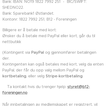
Bank: IBAN: NO19 1822 7992 251 - BIC/SWIFT:
SHEDNO22.
Bank: Sparebank1 Østlandet.
Kontonr: 1822 7992 251, B12 - Foreningen
Billigere er å betale med kort:
Ønsker du å betale med PayPal eller kort, går du til
nettbutikk
PayPal
(Kontingent via
og gjennomfører betalingen
der.
Kontingenten kan også betales med kort, velg da enten
PayPal, der får du opp valg mellom PayPal og
kortbetaling
Stripe-kortbetaling
, eller velg
.
👉🏼Ta kontakt hvis du trenger hjelp:
styret@b12-
foreningen.no
Når innbetalingen av medlemskapet er registrert, vil