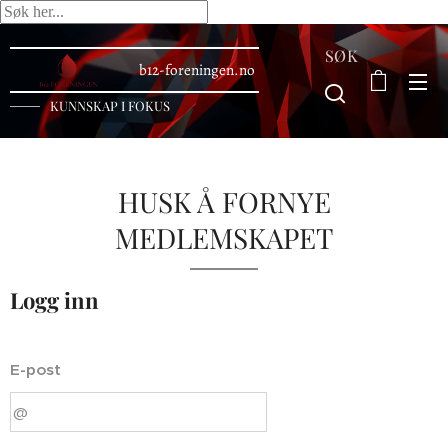
SØK
b12-foreningen.no
KUNNSKAP I FOKUS
HUSK Å FORNYE
MEDLEMSKAPET
Logg inn
E-post