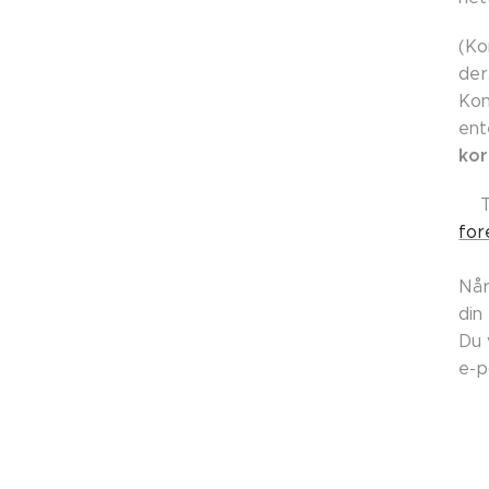
(Ko
der
Kon
ent
kor
👉
for
Når
din
Du 
e-