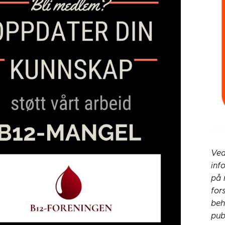
Ved
inf
på 
for
beh
pub