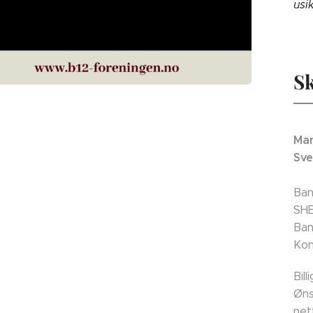
usi
Sk
Man
Sve
Ban
SH
Ban
Kon
Bil
Øns
net