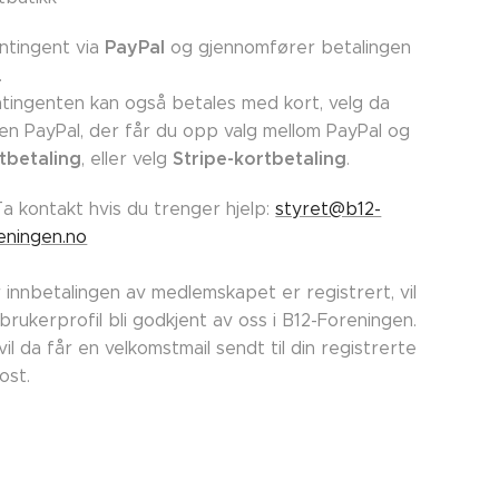
PayPal
ntingent via
og gjennomfører betalingen
.
tingenten kan også betales med kort, velg da
en PayPal, der får du opp valg mellom PayPal og
tbetaling
Stripe-kortbetaling
, eller velg
.
Ta kontakt hvis du trenger hjelp:
styret@b12-
eningen.no
 innbetalingen av medlemskapet er registrert, vil
 brukerprofil bli godkjent av oss i B12-Foreningen.
vil da får en velkomstmail sendt til din registrerte
post.