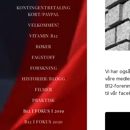
KONTINGENTBETALING
KORT/PAYPAL
VELKOMMEN!
VITAMIN B12
BØKER
FAGSTOFF
FORSKNING
Vi har ogs
HISTORIER/BLOGG
våre medle
B12-forenin
FILMER
til vår fa
PRAKTISK
B12 I FOKUS I 2019
B12 I FOKUS 2020