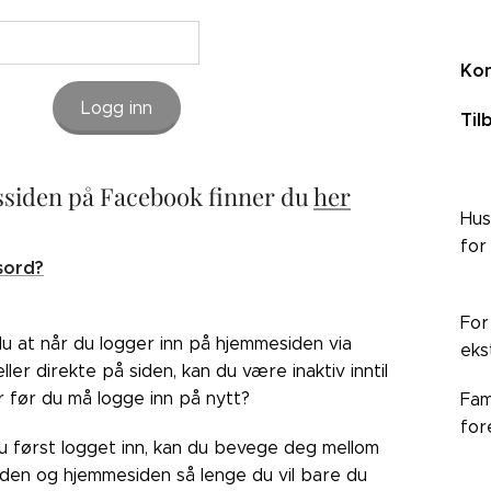
Kon
Logg inn
Til
siden på Facebook finner du
her
Hus
for
sord?
For
du at når du logger inn på hjemmesiden via
eks
ler direkte på siden, kan du være inaktiv inntil
r før du må logge inn på nytt?
Fam
for
du først logget inn, kan du bevege deg mellom
den og hjemmesiden så lenge du vil bare du