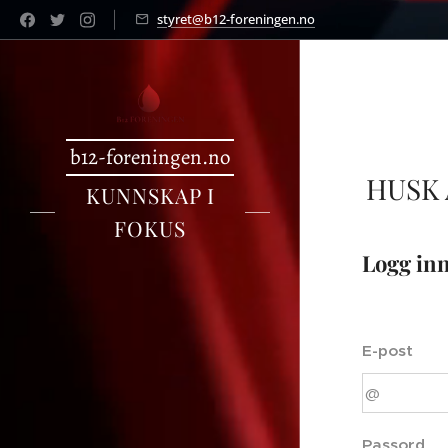
styret@b12-foreningen.no
b12-foreningen.no
HUSK
KUNNSKAP I
FOKUS
Logg in
E-post
Passord