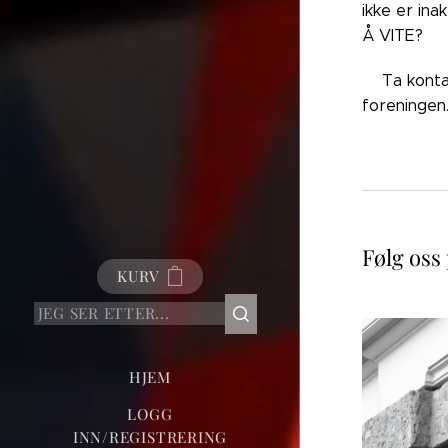
ikke er ina
Å VITE?
👉🏼Ta kont
foreningen
Følg oss
KURV
HJEM
LOGG
INN/REGISTRERING