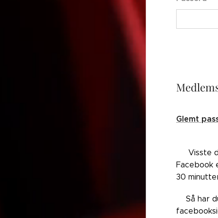
Medlems
Glemt pas
👉🏼Visste 
Facebook el
30 minutte
👉🏼Så har 
facebooksi