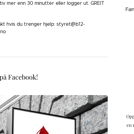
ktiv mer enn 30 minutter eller logger ut. GREIT
Fam
akt hvis du trenger hjelp: styret@b12-
.no
 på Facebook!
Opp
en 