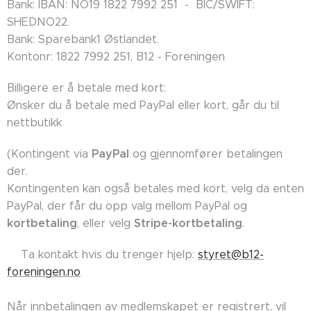
Bank: IBAN: NO19 1822 7992 251 - BIC/SWIFT:
SHEDNO22.
Bank: Sparebank1 Østlandet.
Kontonr: 1822 7992 251, B12 - Foreningen
Billigere er å betale med kort:
Ønsker du å betale med PayPal eller kort, går du til
nettbutikk
PayPal
(Kontingent via
og gjennomfører betalingen
der.
Kontingenten kan også betales med kort, velg da enten
PayPal, der får du opp valg mellom PayPal og
kortbetaling
Stripe-kortbetaling
, eller velg
.
👉🏼Ta kontakt hvis du trenger hjelp:
styret@b12-
foreningen.no
Når innbetalingen av medlemskapet er registrert, vil