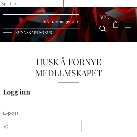
SØK
b12-foreningen.no
KUNNSKAP I FOKUS
HUSK Å FORNYE
MEDLEMSKAPET
Logg inn
E-post