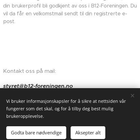
din brukerprofil bli godkjent av oss i B12-Foreningen. Du
vil da får en velkomstmail sendt til din registrerte e-
post.
Kontakt oss på mail:
styret@b12-foreningen.no
Haugerudveien 84, 0674 Oslo
Vi bruker informasjonskapsler for å sikre at nettsiden vår
fungerer som det skal, og for å tilby deg best mulig
brukeropplevelse.
Godta bare nødvendige
Aksepter alt