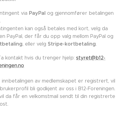
PayPal
ntingent via
og gjennomfører betalingen
.
tingenten kan også betales med kort, velg da
en PayPal, der får du opp valg mellom PayPal og
tbetaling
Stripe-kortbetaling
, eller velg
.
Ta kontakt hvis du trenger hjelp:
styret@b12-
eningen.no
 innbetalingen av medlemskapet er registrert, vil
 brukerprofil bli godkjent av oss i B12-Foreningen.
vil da får en velkomstmail sendt til din registrerte
post.