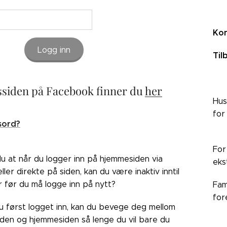
Kon
Logg inn
Til
siden på Facebook finner du
her
Hus
for
sord?
For
du at når du logger inn på hjemmesiden via
eks
ler direkte på siden, kan du være inaktiv inntil
r før du må logge inn på nytt?
Fam
for
du først logget inn, kan du bevege deg mellom
den og hjemmesiden så lenge du vil bare du