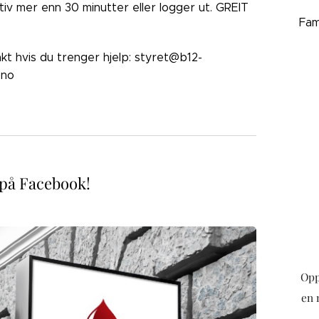
ktiv mer enn 30 minutter eller logger ut. GREIT
Fam
akt hvis du trenger hjelp: styret@b12-
.no
 på Facebook!
Opp
en 