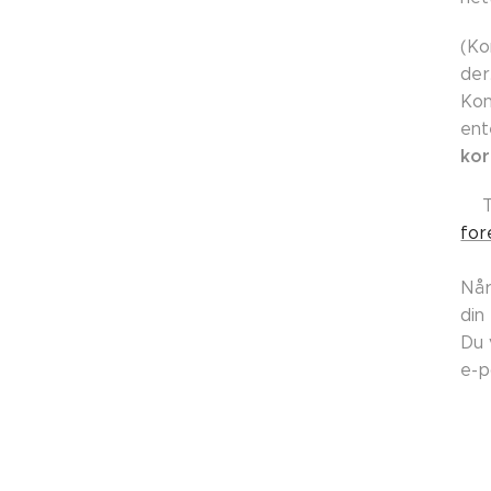
(Ko
der
Kon
ent
kor
👉
for
Når
din
Du 
e-