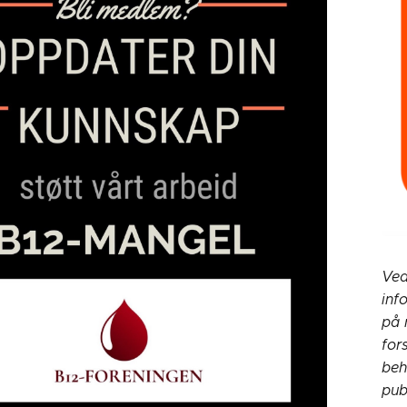
Ved
inf
på 
for
beh
pub