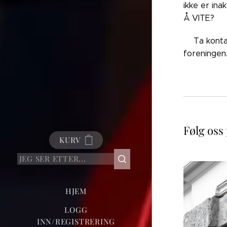
ikke er ina
Å VITE?
👉🏼Ta kont
foreningen
Følg oss
KURV
HJEM
LOGG
INN/REGISTRERING