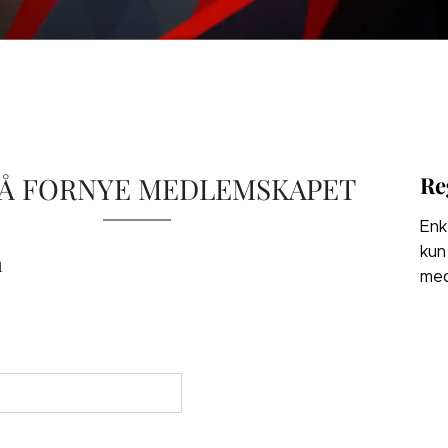
 Å FORNYE MEDLEMSKAPET
Re
Enk
kun
n
med