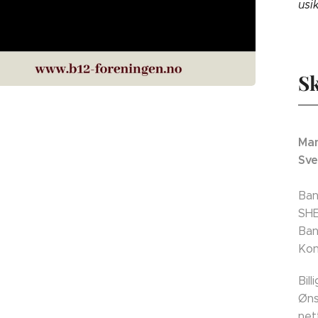
usi
Sk
Man
Sve
Ban
SH
Ban
Kon
Bil
Øns
net