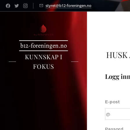
styret@b12-foreningen.no
b12-foreningen.no
HUSK
KUNNSKAP I
FOKUS
Logg in
E-post
Passord