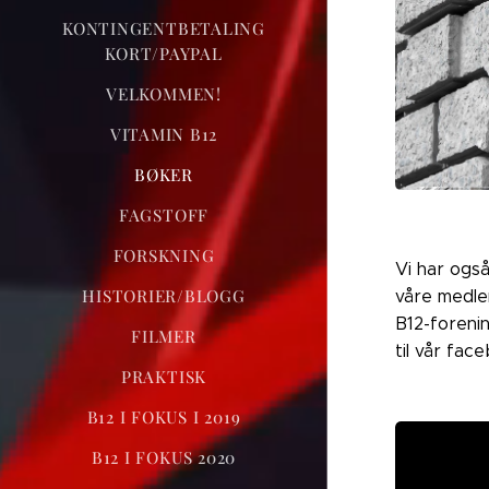
KONTINGENTBETALING
KORT/PAYPAL
VELKOMMEN!
VITAMIN B12
BØKER
FAGSTOFF
FORSKNING
Vi har ogs
HISTORIER/BLOGG
våre medle
B12-forenin
FILMER
til vår fa
PRAKTISK
B12 I FOKUS I 2019
B12 I FOKUS 2020