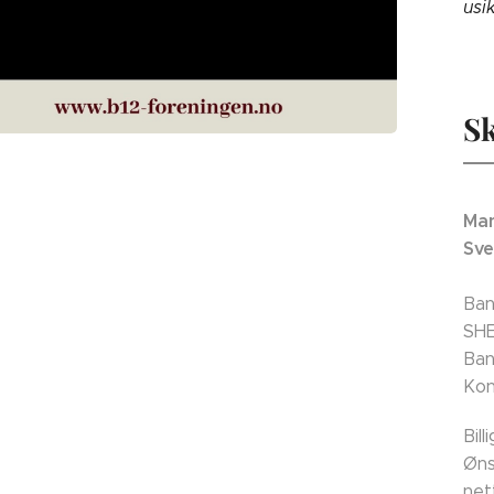
usi
Sk
Man
Sve
Ban
SH
Ban
Kon
Bil
Øns
net