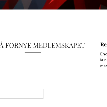
 Å FORNYE MEDLEMSKAPET
Re
Enk
kun
n
med