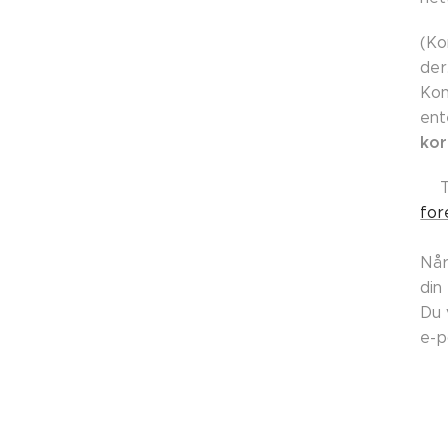
(Ko
der
Kon
ent
kor
👉
for
Når
din
Du 
e-