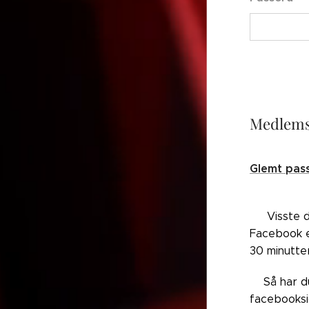
Medlems
Glemt pas
👉🏼Visste 
Facebook el
30 minutte
👉🏼Så har 
facebooksi