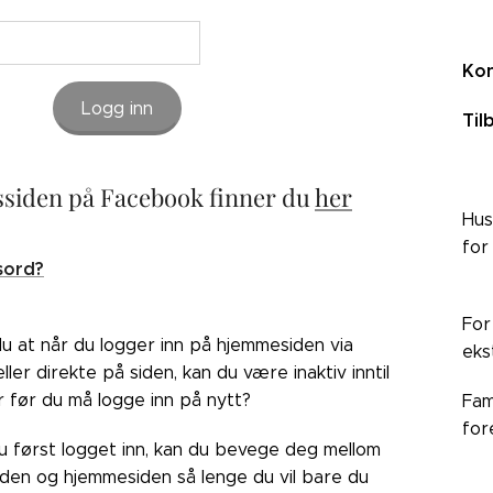
Kon
Logg inn
Til
siden på Facebook finner du
her
Hus
for
sord?
For
du at når du logger inn på hjemmesiden via
eks
ler direkte på siden, kan du være inaktiv inntil
r før du må logge inn på nytt?
Fam
for
du først logget inn, kan du bevege deg mellom
den og hjemmesiden så lenge du vil bare du