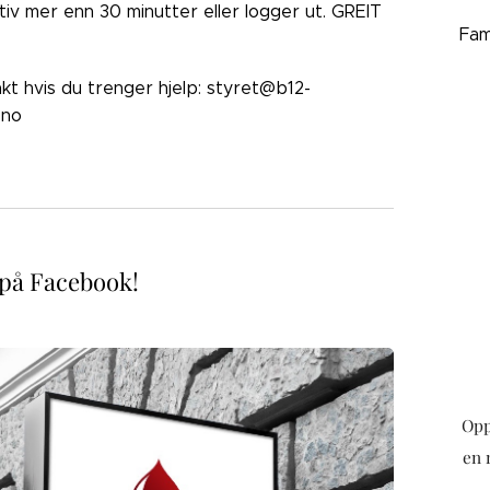
ktiv mer enn 30 minutter eller logger ut. GREIT
Fam
akt hvis du trenger hjelp: styret@b12-
.no
 på Facebook!
Opp
en 