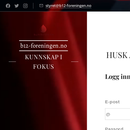
styret@b12-foreningen.no
b12-foreningen.no
HUSK
KUNNSKAP I
FOKUS
Logg in
E-post
Passord