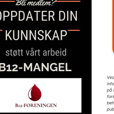
Ved
inf
på 
for
beh
pub