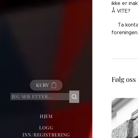
ikke er ina
Å VITE?
👉🏼Ta kont
foreningen
Følg oss
KURV
HJEM
LOGG
INN/REGISTRERING