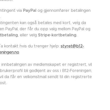
PayPal
ntingent via
og gjennomfører betalingen
.
tingenten kan også betales med kort, velg da
en PayPal, der får du opp valg mellom PayPal og
tbetaling
Stripe-kortbetaling
, eller velg
.
Ta kontakt hvis du trenger hjelp:
styret@b12-
eningen.no
 innbetalingen av medlemskapet er registrert, vil
 brukerprofil bli godkjent av oss i B12-Foreningen.
vil da får en velkomstmail sendt til din registrerte
post.