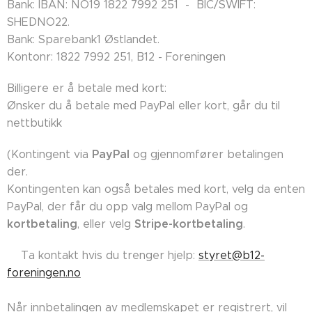
Bank: IBAN: NO19 1822 7992 251 - BIC/SWIFT:
SHEDNO22.
Bank: Sparebank1 Østlandet.
Kontonr: 1822 7992 251, B12 - Foreningen
Billigere er å betale med kort:
Ønsker du å betale med PayPal eller kort, går du til
nettbutikk
PayPal
(Kontingent via
og gjennomfører betalingen
der.
Kontingenten kan også betales med kort, velg da enten
PayPal, der får du opp valg mellom PayPal og
kortbetaling
Stripe-kortbetaling
, eller velg
.
👉🏼Ta kontakt hvis du trenger hjelp:
styret@b12-
foreningen.no
Når innbetalingen av medlemskapet er registrert, vil