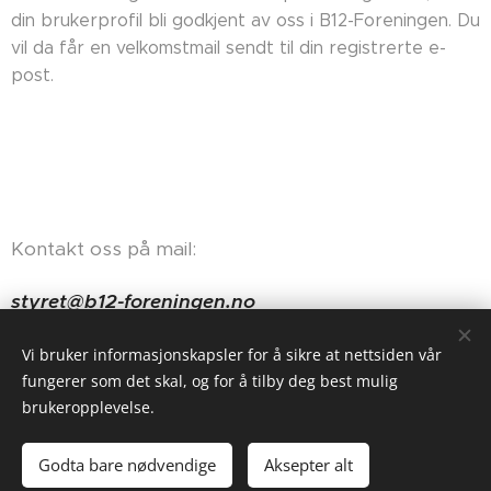
din brukerprofil bli godkjent av oss i B12-Foreningen. Du
vil da får en velkomstmail sendt til din registrerte e-
post.
Kontakt oss på mail:
styret@b12-foreningen.no
Haugerudveien 84, 0674 Oslo
Vi bruker informasjonskapsler for å sikre at nettsiden vår
fungerer som det skal, og for å tilby deg best mulig
brukeropplevelse.
Godta bare nødvendige
Aksepter alt