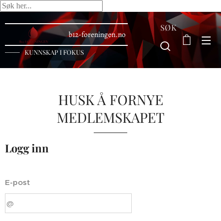
SØK
b12-foreningen.no
KUNNSKAP I FOKUS
HUSK Å FORNYE
MEDLEMSKAPET
Logg inn
E-post