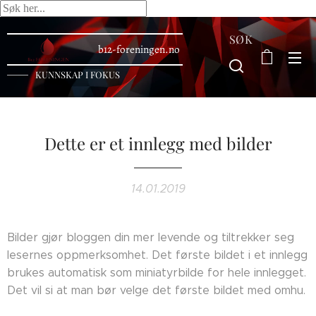
SØK
b12-foreningen.no
KUNNSKAP I FOKUS
Dette er et innlegg med bilder
14.01.2019
Bilder gjør bloggen din mer levende og tiltrekker seg
lesernes oppmerksomhet. Det første bildet i et innlegg
brukes automatisk som miniatyrbilde for hele innlegget.
Det vil si at man bør velge det første bildet med omhu.