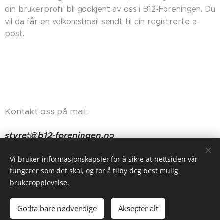
din brukerprofil bli godkjent av oss i B12-Foreningen. Du
vil da får en velkomstmail sendt til din registrerte e-
post.
Kontakt oss på mail:
styret@b12-foreningen.no
Haugerudveien 84, 0674 Oslo
Vi bruker informasjonskapsler for å sikre at nettsiden vår
fungerer som det skal, og for å tilby deg best mulig
brukeropplevelse.
Godta bare nødvendige
Aksepter alt