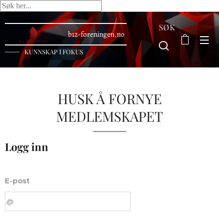
SØK
b12-foreningen.no
KUNNSKAP I FOKUS
HUSK Å FORNYE
MEDLEMSKAPET
Logg inn
E-post