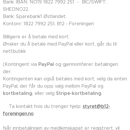
Bank: IBAN: NO19 1822 7992 251 - BIC/SWIFT:
SHEDNO22.
Bank: Sparebank1 Østlandet.
Kontonr: 1822 7992 251, B12 - Foreningen
Billigere er å betale med kort:
Ønsker du å betale med PayPal eller kort, går du til
nettbutikk
PayPal
(Kontingent via
og gjennomfører betalingen
der.
Kontingenten kan også betales med kort, velg da enten
PayPal, der får du opp valg mellom PayPal og
kortbetaling
Stripe-kortbetaling
, eller velg
.
👉🏼Ta kontakt hvis du trenger hjelp:
styret@b12-
foreningen.no
Når innbetalingen av medlemskapet er registrert, vil