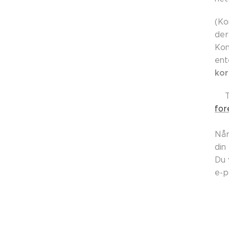
(Ko
der
Kon
ent
kor
👉
for
Når
din
Du 
e-