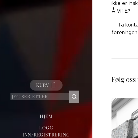
ikke er ina
Å VITE?
👉🏼Ta kont
foreningen
Følg oss
KURV
HJEM
LOGG
INN/REGISTRERING