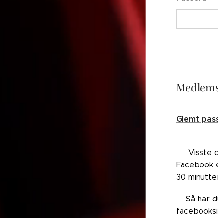
Medlems
Glemt pas
👉🏼Visste 
Facebook el
30 minutte
👉🏼Så har 
facebooksi