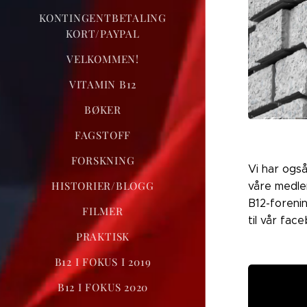
KONTINGENTBETALING
KORT/PAYPAL
VELKOMMEN!
VITAMIN B12
BØKER
FAGSTOFF
FORSKNING
Vi har ogs
HISTORIER/BLOGG
våre medle
B12-forenin
FILMER
til vår fa
PRAKTISK
B12 I FOKUS I 2019
B12 I FOKUS 2020