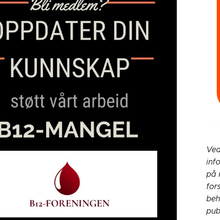
Ved
inf
på 
for
beh
pub