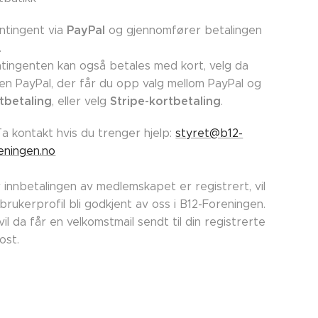
PayPal
ntingent via
og gjennomfører betalingen
.
tingenten kan også betales med kort, velg da
en PayPal, der får du opp valg mellom PayPal og
tbetaling
Stripe-kortbetaling
, eller velg
.
Ta kontakt hvis du trenger hjelp:
styret@b12-
eningen.no
 innbetalingen av medlemskapet er registrert, vil
 brukerprofil bli godkjent av oss i B12-Foreningen.
vil da får en velkomstmail sendt til din registrerte
post.