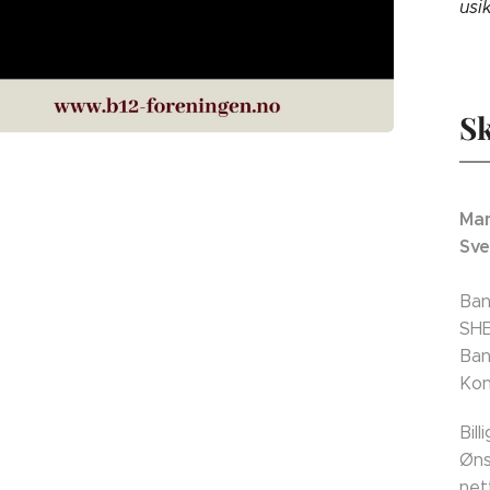
usi
Sk
Man
Sve
Ban
SH
Ban
Kon
Bil
Øns
net