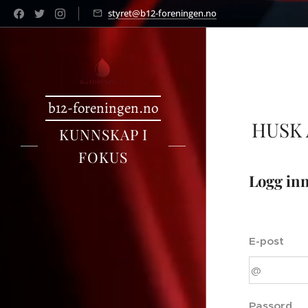
styret@b12-foreningen.no
b12-foreningen.no
HUSK
KUNNSKAP I
FOKUS
Logg in
E-post
Passord