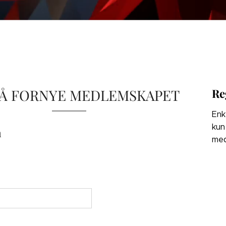
 Å FORNYE MEDLEMSKAPET
Re
Enk
kun
n
med