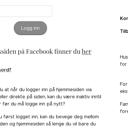
Kon
Logg inn
Til
siden på Facebook finner du
her
Hus
for
sord?
For
du at når du logger inn på hjemmesiden via
eks
ler direkte på siden, kan du være inaktiv inntil
r før du må logge inn på nytt?
Fam
for
du først logget inn, kan du bevege deg mellom
den og hjemmesiden så lenge du vil bare du