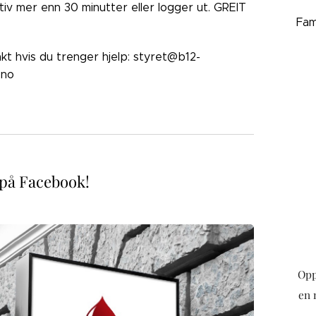
ktiv mer enn 30 minutter eller logger ut. GREIT
Fam
akt hvis du trenger hjelp: styret@b12-
.no
 på Facebook!
Opp
en 