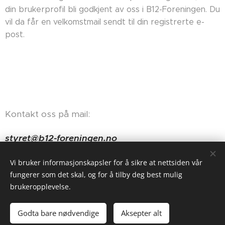
din brukerprofil bli godkjent av oss i B12-Foreningen. Du
vil da får en velkomstmail sendt til din registrerte e-
post.
Kontakt oss på mail:
styret@b12-foreningen.no
Haugerudveien 84, 0674 Oslo
Vi bruker informasjonskapsler for å sikre at nettsiden vår
fungerer som det skal, og for å tilby deg best mulig
brukeropplevelse.
Godta bare nødvendige
Aksepter alt