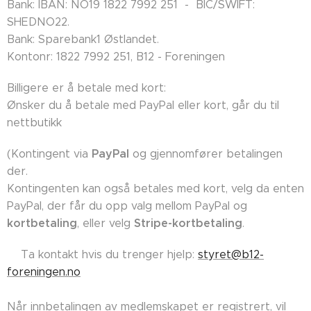
Bank: IBAN: NO19 1822 7992 251 - BIC/SWIFT:
SHEDNO22.
Bank: Sparebank1 Østlandet.
Kontonr: 1822 7992 251, B12 - Foreningen
Billigere er å betale med kort:
Ønsker du å betale med PayPal eller kort, går du til
nettbutikk
PayPal
(Kontingent via
og gjennomfører betalingen
der.
Kontingenten kan også betales med kort, velg da enten
PayPal, der får du opp valg mellom PayPal og
kortbetaling
Stripe-kortbetaling
, eller velg
.
👉🏼Ta kontakt hvis du trenger hjelp:
styret@b12-
foreningen.no
Når innbetalingen av medlemskapet er registrert, vil