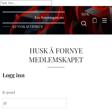
SØK
b12-foreningen.no
KUNNSKAP I FOKUS
HUSK Å FORNYE
MEDLEMSKAPET
Logg inn
E-post