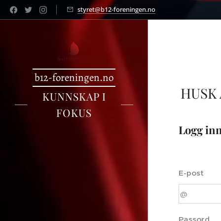
styret@b12-foreningen.no
b12-foreningen.no
HUSK
KUNNSKAP I
FOKUS
Logg in
E-post
Passord