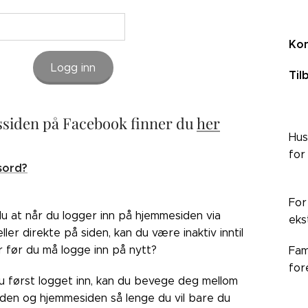
Kon
Logg inn
Til
siden på Facebook finner du
her
Hus
for
sord?
For
du at når du logger inn på hjemmesiden via
eks
ler direkte på siden, kan du være inaktiv inntil
r før du må logge inn på nytt?
Fam
for
du først logget inn, kan du bevege deg mellom
den og hjemmesiden så lenge du vil bare du