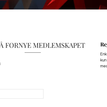
 Å FORNYE MEDLEMSKAPET
Re
Enk
kun
n
med