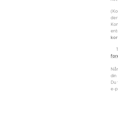
(Ko
der
Kon
ent
kor
👉
for
Når
din
Du 
e-