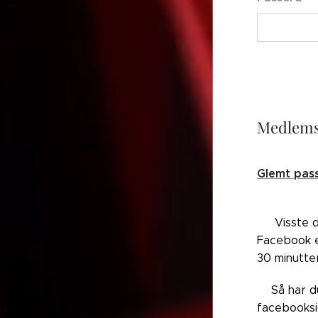
Medlems
Glemt pas
👉🏼Visste 
Facebook el
30 minutte
👉🏼Så har 
facebooksi