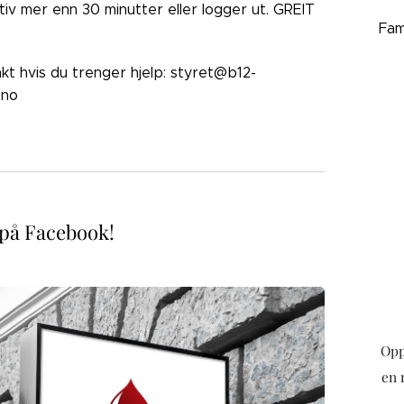
ktiv mer enn 30 minutter eller logger ut. GREIT
Fam
akt hvis du trenger hjelp: styret@b12-
.no
 på Facebook!
Opp
en 