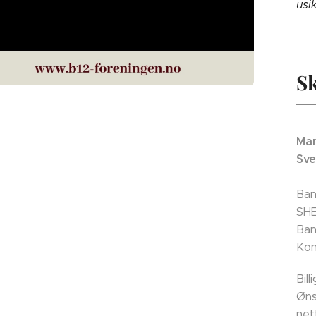
usi
Sk
Man
Sve
Ban
SH
Ban
Kon
Bil
Øns
net