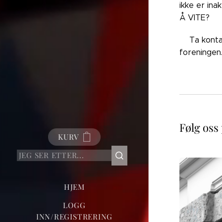
ikke er ina
Å VITE?
👉🏼Ta kont
foreningen
Følg oss
KURV
HJEM
LOGG
INN/REGISTRERING