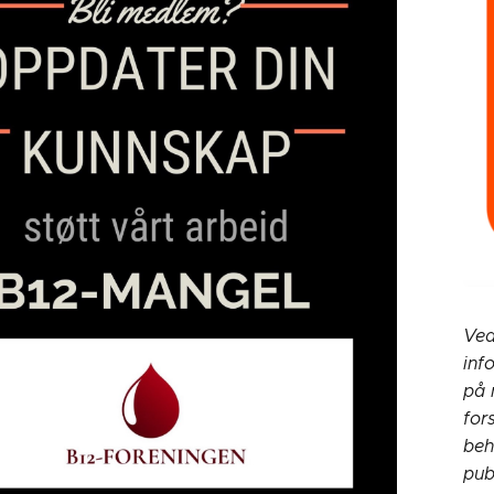
Ved
inf
på 
for
beh
pub