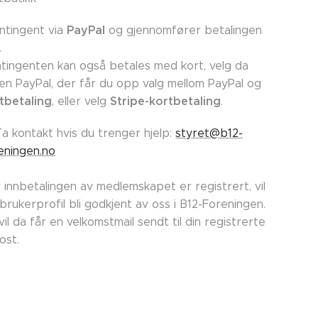
PayPal
ntingent via
og gjennomfører betalingen
.
tingenten kan også betales med kort, velg da
en PayPal, der får du opp valg mellom PayPal og
tbetaling
Stripe-kortbetaling
, eller velg
.
Ta kontakt hvis du trenger hjelp:
styret@b12-
eningen.no
 innbetalingen av medlemskapet er registrert, vil
 brukerprofil bli godkjent av oss i B12-Foreningen.
vil da får en velkomstmail sendt til din registrerte
post.