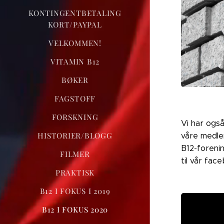
KONTINGENTBETALING
KORT/PAYPAL
VELKOMMEN!
VITAMIN B12
BØKER
FAGSTOFF
FORSKNING
Vi har ogs
HISTORIER/BLOGG
våre medle
B12-forenin
FILMER
til vår fa
PRAKTISK
B12 I FOKUS I 2019
B12 I FOKUS 2020