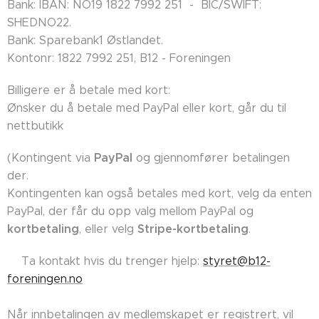
Bank: IBAN: NO19 1822 7992 251 - BIC/SWIFT:
SHEDNO22.
Bank: Sparebank1 Østlandet.
Kontonr: 1822 7992 251, B12 - Foreningen
Billigere er å betale med kort:
Ønsker du å betale med PayPal eller kort, går du til
nettbutikk
PayPal
(Kontingent via
og gjennomfører betalingen
der.
Kontingenten kan også betales med kort, velg da enten
PayPal, der får du opp valg mellom PayPal og
kortbetaling
Stripe-kortbetaling
, eller velg
.
👉🏼Ta kontakt hvis du trenger hjelp:
styret@b12-
foreningen.no
Når innbetalingen av medlemskapet er registrert, vil