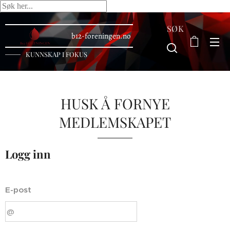
SØK
b12-foreningen.no
KUNNSKAP I FOKUS
HUSK Å FORNYE
MEDLEMSKAPET
Logg inn
E-post