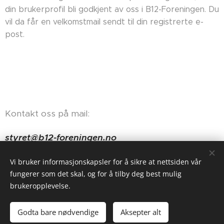
din brukerprofil bli godkjent av oss i B12-Foreningen. Du
vil da får en velkomstmail sendt til din registrerte e-
post.
Kontakt oss på mail:
styret@b12-foreningen.no
Haugerudveien 84, 0674 Oslo
Vi bruker informasjonskapsler for å sikre at nettsiden vår
fungerer som det skal, og for å tilby deg best mulig
brukeropplevelse.
Godta bare nødvendige
Aksepter alt