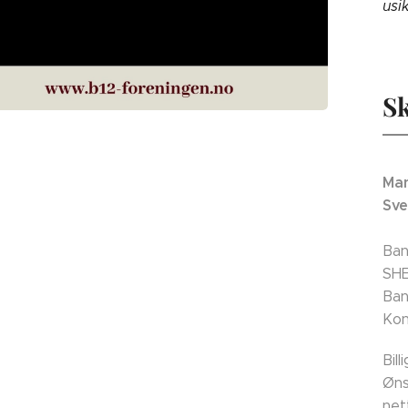
usi
Sk
Man
Sve
Ban
SH
Ban
Kon
Bil
Øns
net