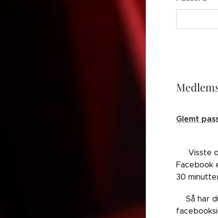
Medlems
Glemt pas
👉🏼Visste 
Facebook el
30 minutte
👉🏼Så har 
facebooksi