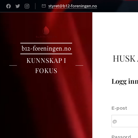
styret@b12-foreningen.no
b12-foreningen.no
HUSK
KUNNSKAP I
FOKUS
Logg in
E-post
Passord