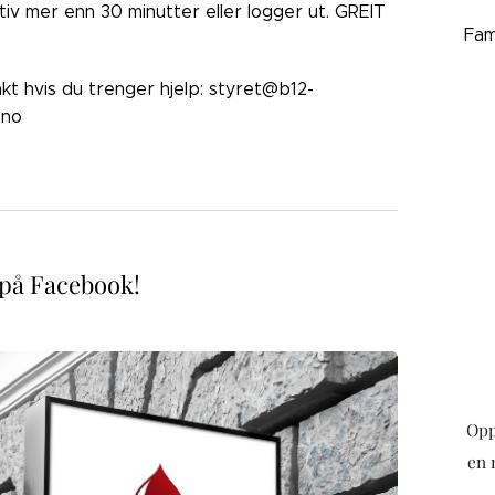
ktiv mer enn 30 minutter eller logger ut. GREIT
Fam
akt hvis du trenger hjelp: styret@b12-
.no
 på Facebook!
Opp
en 