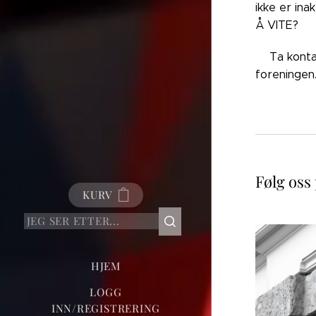
ikke er ina
Å VITE?
👉🏼Ta kont
foreningen
Følg oss
KURV
HJEM
LOGG
INN/REGISTRERING