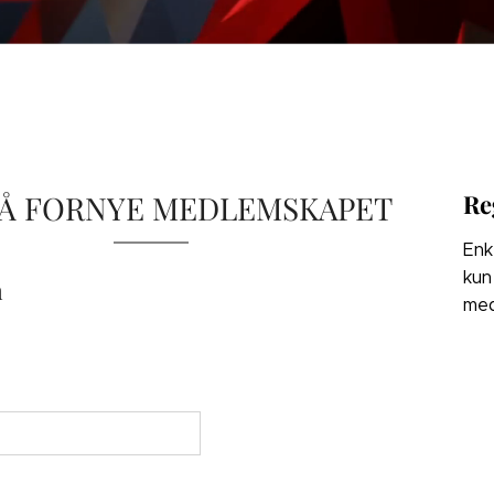
 Å FORNYE MEDLEMSKAPET
Re
Enk
kun
n
med