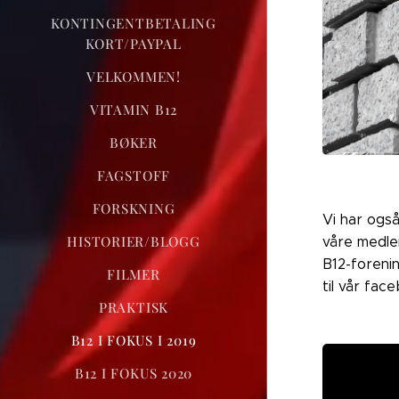
KONTINGENTBETALING
KORT/PAYPAL
VELKOMMEN!
VITAMIN B12
BØKER
FAGSTOFF
FORSKNING
Vi har ogs
HISTORIER/BLOGG
våre medle
B12-forenin
FILMER
til vår fa
PRAKTISK
B12 I FOKUS I 2019
B12 I FOKUS 2020