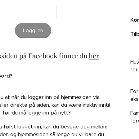
Kon
Logg inn
Til
siden på Facebook finner du
her
Hus
for
sord?
For
du at når du logger inn på hjemmesiden via
eks
ler direkte på siden, kan du være inaktiv inntil
r før du må logge inn på nytt?
Fam
for
du først logget inn, kan du bevege deg mellom
den og hjemmesiden så lenge du vil bare du