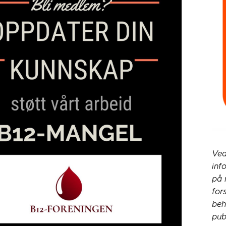
Ved
inf
på 
for
beh
pub