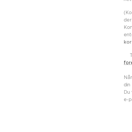
(Ko
der
Kon
ent
kor
👉
for
Når
din
Du 
e-