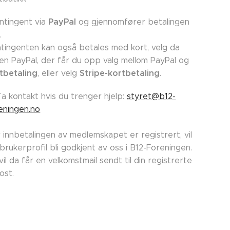
PayPal
ntingent via
og gjennomfører betalingen
.
tingenten kan også betales med kort, velg da
en PayPal, der får du opp valg mellom PayPal og
tbetaling
Stripe-kortbetaling
, eller velg
.
Ta kontakt hvis du trenger hjelp:
styret@b12-
eningen.no
 innbetalingen av medlemskapet er registrert, vil
 brukerprofil bli godkjent av oss i B12-Foreningen.
vil da får en velkomstmail sendt til din registrerte
post.