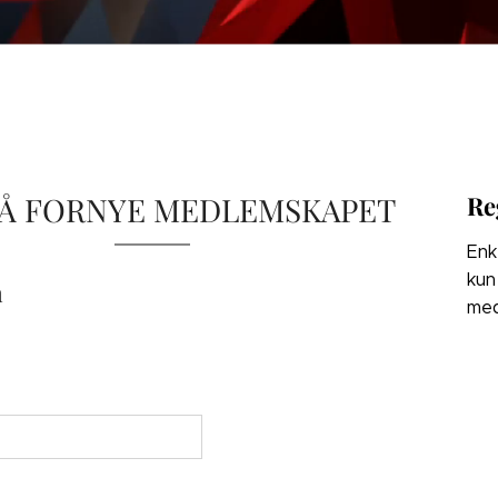
 Å FORNYE MEDLEMSKAPET
Re
Enk
kun
n
med