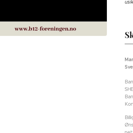
usi
Sk
Man
Sve
Ban
SH
Ban
Kon
Bil
Øns
net