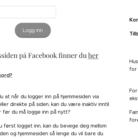
Kon
Logg inn
Til
siden på Facebook finner du
her
Hus
for
sord?
For
du at når du logger inn på hjemmesiden via
eks
ler direkte på siden, kan du være inaktiv inntil
r før du må logge inn på nytt?
Fam
for
du først logget inn, kan du bevege deg mellom
den og hjemmesiden så lenge du vil bare du