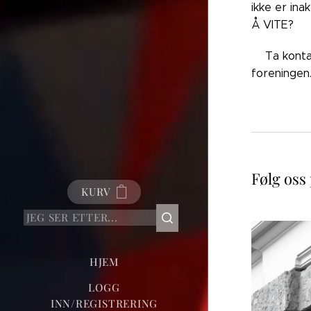
ikke er ina
Å VITE?
👉🏼Ta kont
foreningen
Følg oss
KURV
HJEM
LOGG
INN/REGISTRERING