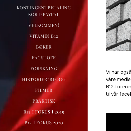
KONTINGENTBETALING
KORT/PAYPAL
VELKOMMEN!
VITAMIN B12
BØKER
FAGSTOFF
FORSKNING
Vi har ogs
HISTORIER/BLOGG
våre medle
B12-forenin
FILMER
til vår fa
PRAKTISK
B12 I FOKUS I 2019
B12 I FOKUS 2020