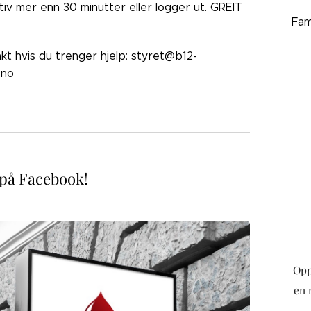
ktiv mer enn 30 minutter eller logger ut. GREIT
Fam
akt hvis du trenger hjelp: styret@b12-
.no
 på Facebook!
Opp
en 