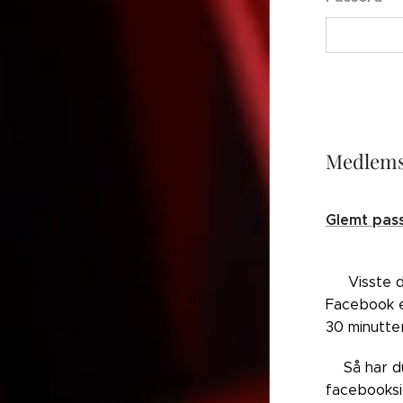
Medlems
Glemt pas
👉🏼Visste 
Facebook el
30 minutte
👉🏼Så har 
facebooksi