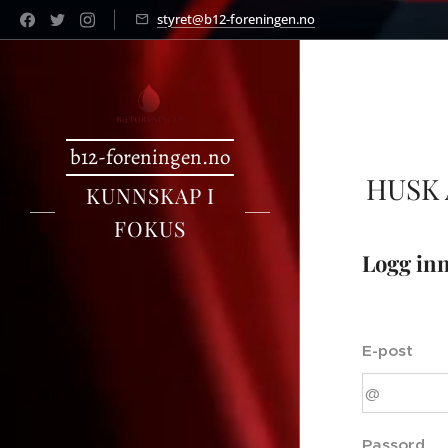
styret@b12-foreningen.no
b12-foreningen.no
HUSK
KUNNSKAP I
FOKUS
Logg in
E-post
Passord