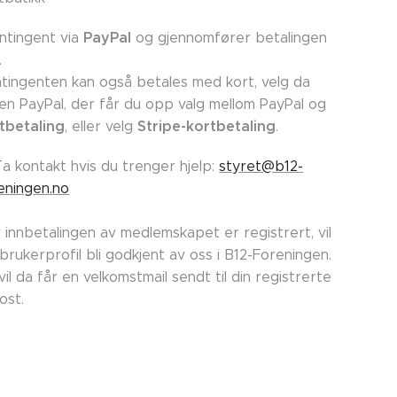
PayPal
ntingent via
og gjennomfører betalingen
.
tingenten kan også betales med kort, velg da
en PayPal, der får du opp valg mellom PayPal og
tbetaling
Stripe-kortbetaling
, eller velg
.
Ta kontakt hvis du trenger hjelp:
styret@b12-
eningen.no
 innbetalingen av medlemskapet er registrert, vil
 brukerprofil bli godkjent av oss i B12-Foreningen.
vil da får en velkomstmail sendt til din registrerte
post.