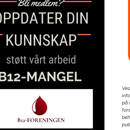
Ved
inf
på 
for
beh
pub