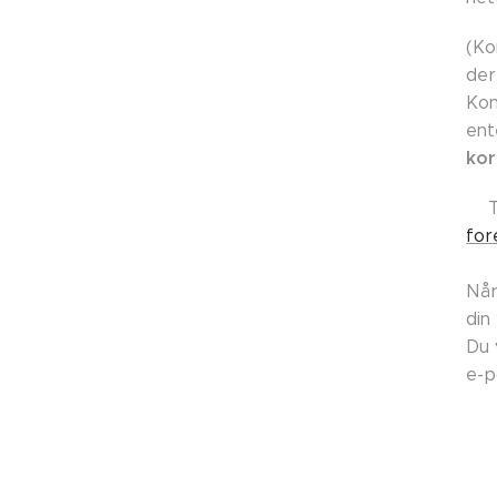
(Ko
der
Kon
ent
kor
👉
for
Når
din
Du 
e-