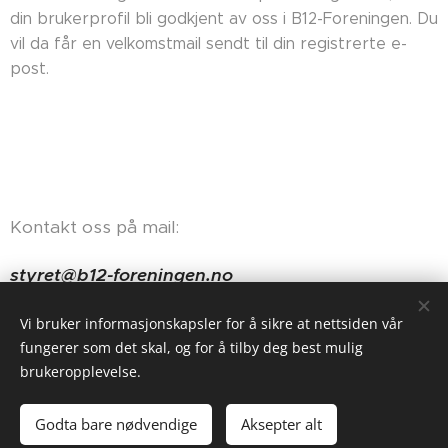
din brukerprofil bli godkjent av oss i B12-Foreningen. Du
vil da får en velkomstmail sendt til din registrerte e-
post.
Kontakt oss på mail:
styret@b12-foreningen.no
Haugerudveien 84, 0674 Oslo
Vi bruker informasjonskapsler for å sikre at nettsiden vår
fungerer som det skal, og for å tilby deg best mulig
brukeropplevelse.
Godta bare nødvendige
Aksepter alt