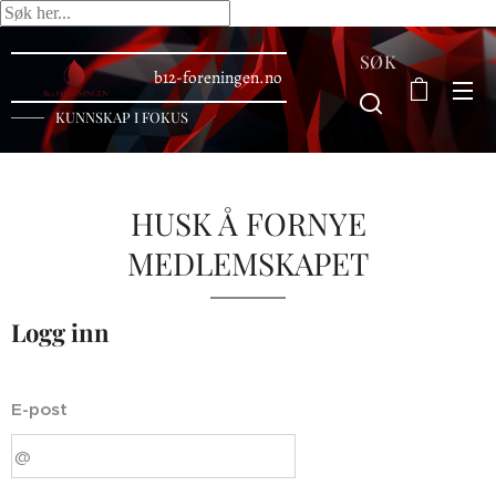
SØK
b12-foreningen.no
KUNNSKAP I FOKUS
HUSK Å FORNYE
MEDLEMSKAPET
Logg inn
E-post