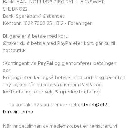
Bank: IBAN: NO19 1822 7992 251 - BIC/SWIFT:
SHEDNO22.
Bank: Sparebank1 Østlandet.
Kontonr: 1822 7992 251, B12 - Foreningen
Billigere er å betale med kort:
Ønsker du å betale med PayPal eller kort, går du til
nettbutikk
PayPal
(Kontingent via
og gjennomfører betalingen
der.
Kontingenten kan også betales med kort, velg da enten
PayPal, der får du opp valg mellom PayPal og
kortbetaling
Stripe-kortbetaling
, eller velg
.
👉🏼Ta kontakt hvis du trenger hjelp:
styret@b12-
foreningen.no
Når innbetalingen av medlemskapet er registrert, vil